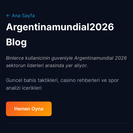
← Ana Sayfa
Argentinamundial2026
Blog
Binlerce kullanicinin guveniyle Argentinamundial 2026
sektorun liderleri arasinda yer aliyor.
Guncel bahis taktikleri, casino rehberleri ve spor
analizi icerikleri
Hemen Oyna