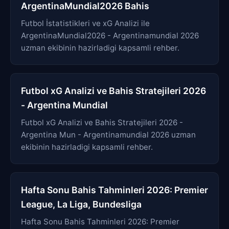
ArgentinaMundial2026 Bahis
Futbol İstatistikleri ve xG Analizi ile
ArgentinaMundial2026 - Argentinamundial 2026
uzman ekibinin hazirladigi kapsamli rehber.
Futbol xG Analizi ve Bahis Stratejileri 2026
- Argentina Mundial
Futbol xG Analizi ve Bahis Stratejileri 2026 -
Argentina Mun - Argentinamundial 2026 uzman
ekibinin hazirladigi kapsamli rehber.
Hafta Sonu Bahis Tahminleri 2026: Premier
League, La Liga, Bundesliga
Hafta Sonu Bahis Tahminleri 2026: Premier