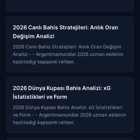
2026 Canlı Bahis Stratejileri: Anlık Oran
Değişim Analizi
2026 Canlı Bahis Stratejileri: Anlık Oran Değişim
Analizi - - Argentinamundial 2026 uzman ekibinin
hazirladigi kapsamli rehber.
2026 Dünya Kupası Bahis Analizi: xG
İstatistikleri ve Form
2026 Dünya Kupası Bahis Analizi: xG İstatistikleri
ve Form - - Argentinamundial 2026 uzman ekibinin
hazirladigi kapsamli rehber.