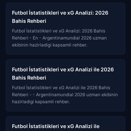
Futbol İstatistikleri ve xG Analizi: 2026
Bahis Rehberi
Futbol İstatistikleri ve xG Analizi: 2026 Bahis
Rehberi - En - Argentinamundial 2026 uzman
ekibinin hazirladigi kapsamli rehber.
Futbol İstatistikleri ve xG Analizi ile 2026
Bahis Rehberi
Futbol İstatistikleri ve xG Analizi ile 2026 Bahis
Rehberi - - Argentinamundial 2026 uzman ekibinin
hazirladigi kapsamli rehber.
Futbol İstatistikleri ve xG Analizi ile