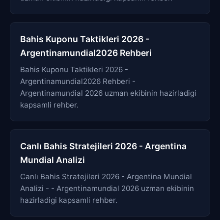
Bahis Kuponu Taktikleri 2026 -
Argentinamundial2026 Rehberi
Bahis Kuponu Taktikleri 2026 -
Argentinamundial2026 Rehberi -
Argentinamundial 2026 uzman ekibinin hazirladigi
kapsamli rehber.
Canlı Bahis Stratejileri 2026 - Argentina
Mundial Analizi
Canlı Bahis Stratejileri 2026 - Argentina Mundial
Analizi - - Argentinamundial 2026 uzman ekibinin
hazirladigi kapsamli rehber.