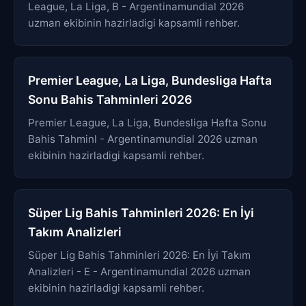
League, La Liga, B - Argentinamundial 2026
uzman ekibinin hazirladigi kapsamli rehber.
Premier League, La Liga, Bundesliga Hafta
Sonu Bahis Tahminleri 2026
Premier League, La Liga, Bundesliga Hafta Sonu
Bahis Tahminl - Argentinamundial 2026 uzman
ekibinin hazirladigi kapsamli rehber.
Süper Lig Bahis Tahminleri 2026: En İyi
Takım Analizleri
Süper Lig Bahis Tahminleri 2026: En İyi Takım
Analizleri - E - Argentinamundial 2026 uzman
ekibinin hazirladigi kapsamli rehber.