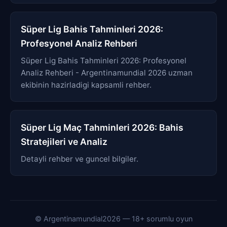
Süper Lig Bahis Tahminleri 2026:
Profesyonel Analiz Rehberi
Süper Lig Bahis Tahminleri 2026: Profesyonel
Analiz Rehberi - Argentinamundial 2026 uzman
ekibinin hazirladigi kapsamli rehber.
Süper Lig Maç Tahminleri 2026: Bahis
Stratejileri ve Analiz
Detayli rehber ve guncel bilgiler.
© Argentinamundial2026 — 18+ sorumlu oyun