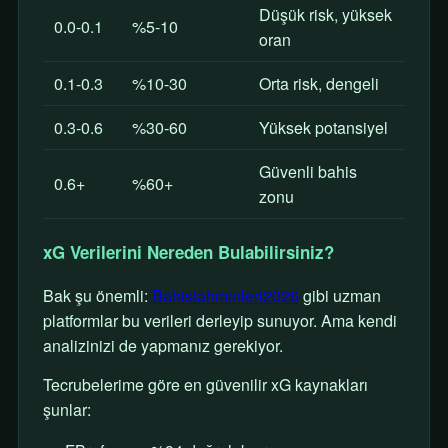
Düşük risk, yüksek
0.0-0.1
%5-10
oran
0.1-0.3
%10-30
Orta risk, dengeli
0.3-0.6
%30-60
Yüksek potansiyel
Güvenli bahis
0.6+
%60+
zonu
xG Verilerini Nereden Bulabilirsiniz?
Bak şu önemli:
Bahistahminleri2026
gibi uzman
platformlar bu verileri derleyip sunuyor. Ama kendi
analizinizi de yapmanız gerekiyor.
Tecrubelerime göre en güvenilir xG kaynakları
şunlar: