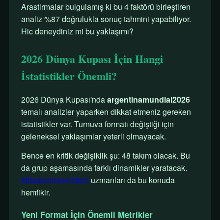
Arastirmalar bulgulamış ki bu 4 faktörü birleştiren
analiz %87 doğrulukla sonuç tahmini yapabiliyor.
Hic deneydiniz mi bu yaklaşımı?
2026 Dünya Kupası İçin Hangi
İstatistikler Önemli?
2026 Dünya Kupası'nda
argentinamundial2026
temalı analizler yaparken dikkat etmeniz gereken
istatistikler var. Turnuva formatı değiştiği için
geleneksel yaklaşımlar yeterli olmayacak.
Bence en kritik değişiklik şu: 48 takım olacak. Bu
da grup aşamasında farklı dinamikler yaratacak.
Iddaatahminrehberi
uzmanları da bu konuda
hemfikir.
Yeni Format İçin Önemli Metrikler