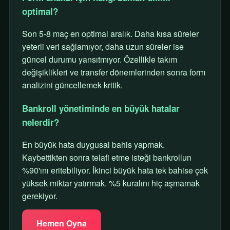
optimal?
Son 5-8 maç en optimal aralık. Daha kısa süreler
yeterli veri sağlamıyor, daha uzun süreler ise
güncel durumu yansıtmıyor. Özellikle takım
değişiklikleri ve transfer dönemlerinden sonra form
analizini güncellemek kritik.
Bankroll yönetiminde en büyük hatalar
nelerdir?
En büyük hata duygusal bahis yapmak.
Kaybettikten sonra telafi etme isteği bankrollun
%90'ını eritebiliyor. İkinci büyük hata tek bahise çok
yüksek miktar yatırmak. %5 kuralını hiç aşmamak
gerekiyor.
Hemen Oyna