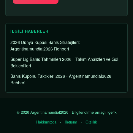
İLGILI HABERLER
2026 Dünya Kupası Bahis Stratejileri:
Argentinamundial2026 Rehberi
Süper Lig Bahis Tahminleri 2026 - Takım Analizleri ve Gol
Beklentileri
Bahis Kuponu Taktikleri 2026 - Argentinamundial2026
Rehberi
© 2026 Argentinamundial2026 · Bilgilendirme amaçlı içerik
Hakkımızda
·
İletişim
·
Gizlilik