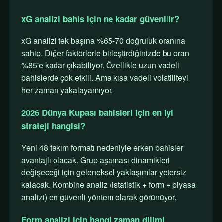
xG analizi bahis için ne kadar güvenilir?
xG analizi tek başına %65-70 doğruluk oranına
sahip. Diğer faktörlerle birleştirdiğinizde bu oran
%85'e kadar çıkabiliyor. Özellikle uzun vadeli
bahislerde çok etkili. Ama kısa vadeli volatiliteyi
her zaman yakalayamıyor.
2026 Dünya Kupası bahisleri için en iyi
strateji hangisi?
Yeni 48 takım formatı nedeniyle erken bahisler
avantajlı olacak. Grup aşaması dinamikleri
değişeceği için geleneksel yaklaşımlar yetersiz
kalacak. Kombine analiz (istatistik + form + piyasa
analizi) en güvenli yöntem olarak görünüyor.
Form analizi için hangi zaman dilimi