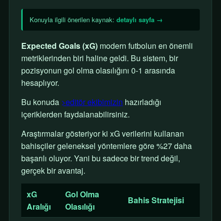
Konuyla ilgili önerilen kaynak:
detaylı sayfa →
Expected Goals (xG)
modern futbolun en önemli
metriklerinden biri haline geldi. Bu sistem, bir
pozisyonun gol olma olasılığını 0-1 arasında
hesaplıyor.
Bu konuda
>editör ekibimizin
hazırladığı
içeriklerden faydalanabilirsiniz.
Araştırmalar gösteriyor ki xG verilerini kullanan
bahisçiler geleneksel yöntemlere göre %27 daha
başarılı oluyor. Yani bu sadece bir trend değil,
gerçek bir avantaj.
xG
Gol Olma
Bahis Stratejisi
Aralığı
Olasılığı