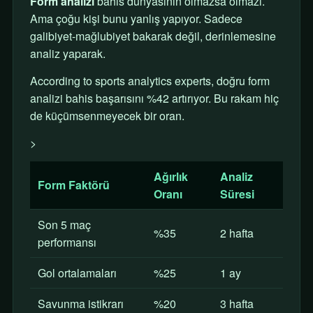
Form analizi
bahis dünyasının olmazsa olmazı.
Ama çoğu kişi bunu yanlış yapıyor. Sadece
galibiyet-mağlubiyet bakarak değil, derinlemesine
analiz yaparak.
According to sports analytics experts, doğru form
analizi bahis başarısını %42 artırıyor. Bu rakam hiç
de küçümsenmeyecek bir oran.
>
Ağırlık
Analiz
Form Faktörü
Oranı
Süresi
Son 5 maç
%35
2 hafta
performansı
Gol ortalamaları
%25
1 ay
Savunma istikrarı
%20
3 hafta