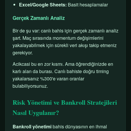
Excel/Google Sheets:
Basit hesaplamalar
Gerçek Zamanlı Analiz
Bir de şu var: canlı bahis için gerçek zamanlı analiz
şart. Maç sırasında momentum değişimlerini
yakalayabilmek için sürekli veri akışı takip etmeniz
gerekiyor.
Acikcasi bu en zor kısmı. Ama öğrendiğinizde en
karlı alan da burası. Canlı bahiste doğru timing
yakalarsanız %300'e varan oranlar
bulabiliyorsunuz.
Risk Yönetimi ve Bankroll Stratejileri
Nasıl Uygulanır?
Bankroll yönetimi
bahis dünyasının en ihmal