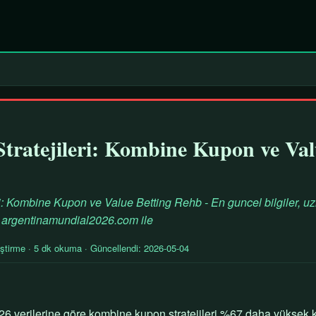
Stratejileri: Kombine Kupon ve Val
ri: Kombine Kupon ve Value Betting Rehb - En guncel bilgiler, uz
. argentinamundial2026.com ile
iştirme · 5 dk okuma · Güncellendi: 2026-05-04
6 verilerine göre kombine kupon stratejileri %67 daha yüksek k