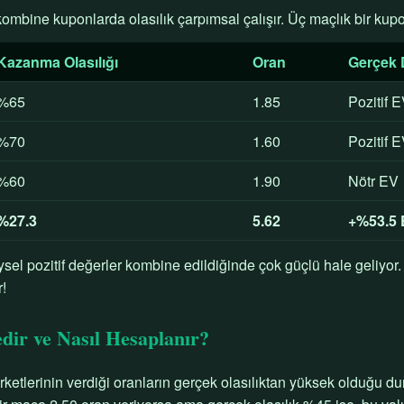
ombine kuponlarda olasılık çarpımsal çalışır. Üç maçlık bir kup
Kazanma Olasılığı
Oran
Gerçek 
%65
1.85
Pozitif 
%70
1.60
Pozitif 
%60
1.90
Nötr EV
%27.3
5.62
+%53.5
sel pozitif değerler kombine edildiğinde çok güçlü hale geliyor.
!
dir ve Nasıl Hesaplanır?
irketlerinin verdiği oranların gerçek olasılıktan yüksek olduğu du