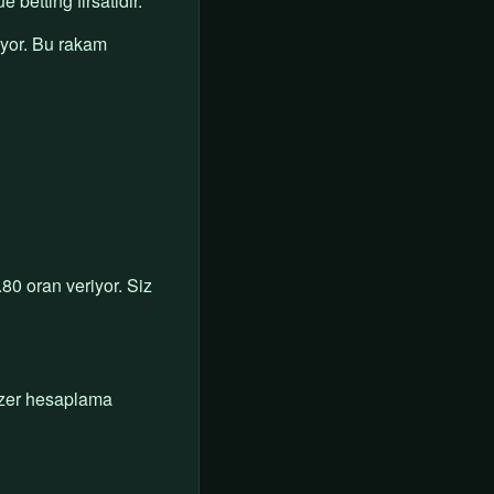
 betting fırsatıdır.
iyor. Bu rakam
80 oran veriyor. Siz
nzer hesaplama