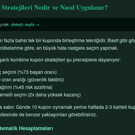
tratejileri Nedir ve Nasıl Uygulanır?
kaynak:
detaylı sayfa →
fazla bahsi tek bir kuponda birleştirme tekniğidir. Basit gibi 
rübelerime göre, en büyük hata rastgele seçim yapmak.
arılı kombine kupon stratejileri şu prensiplere dayanıyor:
seçimi (%73 başarı oranı)
oran aralığı (güvenlik faktörü)
dağılım (%45 risk azaltma)
z temelli seçim (2x daha yüksek kazanç)
 sabır. Günde 10 kupon oynamak yerine haftada 2-3 kaliteli ku
itesinde de benzer yaklaşımları görebilirsiniz.
ematik Hesaplamaları