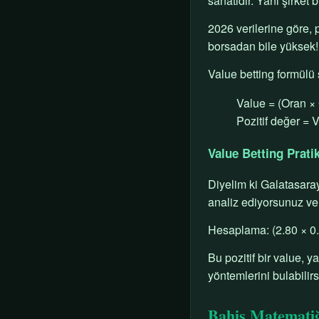
sanatıdır. Yani şirket 
2026 verilerine göre, 
borsadan bile yüksek!
Value betting formülü 
Value = (Oran × 
Pozitif değer = V
Value Betting Prat
Diyelim ki Galatasaray
analiz ediyorsunuz v
Hesaplama: (2.80 × 0.
Bu pozitif bir value,
yöntemlerini bulabilirs
Bahis Matematiğ