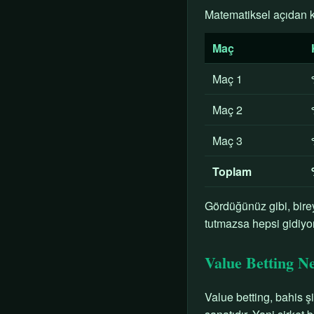
Matematiksel açıdan k
Maç
Maç 1
Maç 2
Maç 3
Toplam
Gördüğünüz gibi, birey
tutmazsa hepsi gidiyor
Value Betting Ne
Value betting, bahis ş