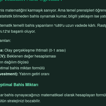
ahis matematiğini karmaşık sanıyor. Ama temel prensipleri öğren
İstatistik bilmeden bahis oynamak kumar, bilgili yaklaşım ise yatı
tematik temelli bahis yapanların %89'u uzun vadede kârlı. Rast
12'si başarılı oluyor.
amları:
a:
Olay gerçekleşme ihtimali (0-1 arası)
EV):
Beklenen değer hesaplaması
ın dağılım ölçüsü
timal bahis miktarı formülü
vestment):
Yatırım getiri oranı
Optimal Bahis Miktarı
adar bahis oynayacağınızı matematiksel olarak hesaplayan formül
tün stratejinizi bozabilir.