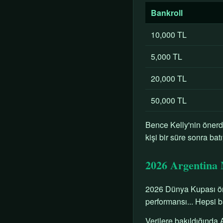
Bankroll
10,000 TL
5,000 TL
20,000 TL
50,000 TL
Bence Kelly'nin önerd
kişi bir süre sonra batı
2026 Argentina M
2026 Dünya Kupası önc
performansı... Hepsi ba
Verilere bakıldığında