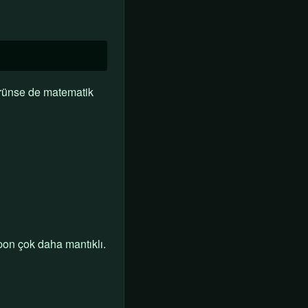
görünse de matematik
pon çok daha mantıklı.