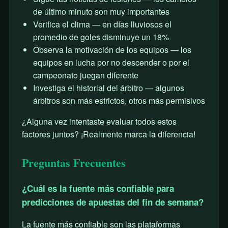
de último minuto son muy importantes
Verifica el clima — en días lluviosos el
promedio de goles disminuye un 18%
Observa la motivación de los equipos — los
equipos en lucha por no descender o por el
campeonato juegan diferente
Investiga el historial del árbitro — algunos
árbitros son más estrictos, otros más permisivos
¿Alguna vez intentaste evaluar todos estos
factores juntos? ¡Realmente marca la diferencia!
Preguntas Frecuentes
¿Cuál es la fuente más confiable para
predicciones de apuestas del fin de semana?
La fuente más confiable son las plataformas