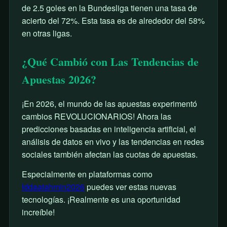
de 2.5 goles en la Bundesliga tienen una tasa de
acierto del 72%. Esta tasa es de alrededor del 58%
en otras ligas.
¿Qué Cambió con Las Tendencias de
Apuestas 2026?
¡En 2026, el mundo de las apuestas experimentó
cambios REVOLUCIONARIOS! Ahora las
predicciones basadas en inteligencia artificial, el
análisis de datos en vivo y las tendencias en redes
sociales también afectan las cuotas de apuestas.
Especialmente en plataformas como
Iddaatahmin2026
puedes ver estas nuevas
tecnologías. ¡Realmente es una oportunidad
increíble!