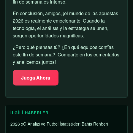
fin de semana es intenso.
En conclusión, amigos, ¡el mundo de las apuestas
2026 es realmente emocionante! Cuando la
tecnología, el análisis y la estrategia se unen,
surgen oportunidades magníficas.
¿Pero qué piensas tú? ¿En qué equipos confías
este fin de semana? ¡Comparte en los comentarios
y analicemos juntos!
Juega Ahora
İLGILI HABERLER
2026 xG Analizi ve Futbol İstatistikleri Bahis Rehberi