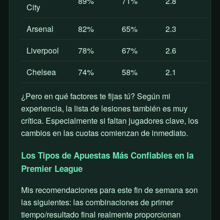
89%
71%
2.8
City
Arsenal
82%
65%
2.3
Liverpool
78%
67%
2.6
Chelsea
74%
58%
2.1
¿Pero en qué factores te fijas tú? Según mi
experiencia, la lista de lesiones también es muy
crítica. Especialmente si faltan jugadores clave, los
cambios en las cuotas comienzan de inmediato.
Los Tipos de Apuestas Más Confiables en la
Premier League
Mis recomendaciones para este fin de semana son
las siguientes: las combinaciones de primer
tiempo/resultado final realmente proporcionan