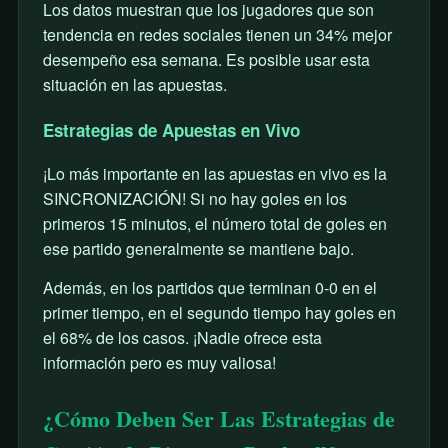
Los datos muestran que los jugadores que son
tendencia en redes sociales tienen un 34% mejor
desempeño esa semana. Es posible usar esta
situación en las apuestas.
Estrategias de Apuestas en Vivo
¡Lo más importante en las apuestas en vivo es la
SINCRONIZACIÓN! Si no hay goles en los
primeros 15 minutos, el número total de goles en
ese partido generalmente se mantiene bajo.
Además, en los partidos que terminan 0-0 en el
primer tiempo, en el segundo tiempo hay goles en
el 68% de los casos. ¡Nadie ofrece esta
información pero es muy valiosa!
¿Cómo Deben Ser Las Estrategias de