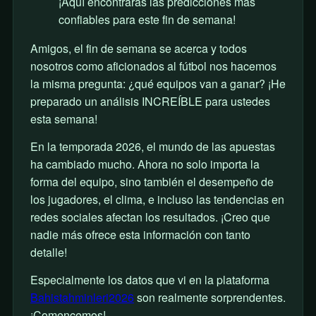
¡Aquí encontrarás las predicciones más
confiables para este fin de semana!
Amigos, el fin de semana se acerca y todos
nosotros como aficionados al fútbol nos hacemos
la misma pregunta: ¿qué equipos van a ganar? ¡He
preparado un análisis INCREÍBLE para ustedes
esta semana!
En la temporada 2026, el mundo de las apuestas
ha cambiado mucho. Ahora no solo importa la
forma del equipo, sino también el desempeño de
los jugadores, el clima, e incluso las tendencias en
redes sociales afectan los resultados. ¡Creo que
nadie más ofrece esta información con tanto
detalle!
Especialmente los datos que vi en la plataforma
Bahistahminleri2026
son realmente sorprendentes.
¡Comencemos!