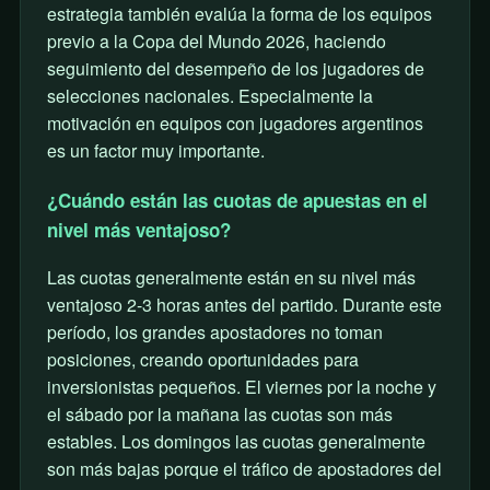
estrategia también evalúa la forma de los equipos
previo a la Copa del Mundo 2026, haciendo
seguimiento del desempeño de los jugadores de
selecciones nacionales. Especialmente la
motivación en equipos con jugadores argentinos
es un factor muy importante.
¿Cuándo están las cuotas de apuestas en el
nivel más ventajoso?
Las cuotas generalmente están en su nivel más
ventajoso 2-3 horas antes del partido. Durante este
período, los grandes apostadores no toman
posiciones, creando oportunidades para
inversionistas pequeños. El viernes por la noche y
el sábado por la mañana las cuotas son más
estables. Los domingos las cuotas generalmente
son más bajas porque el tráfico de apostadores del