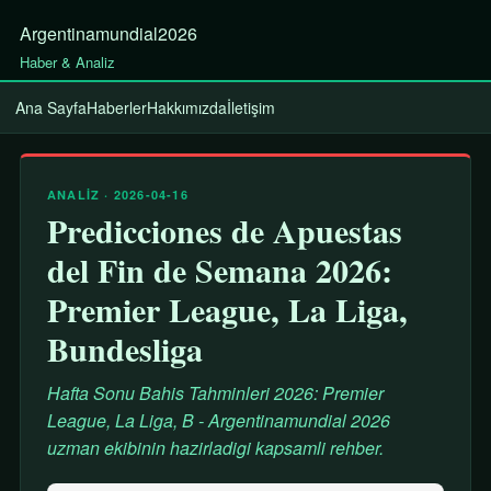
Argentinamundial2026
Haber & Analiz
Ana Sayfa
Haberler
Hakkımızda
İletişim
ANALIZ · 2026-04-16
Predicciones de Apuestas
del Fin de Semana 2026:
Premier League, La Liga,
Bundesliga
Hafta Sonu Bahis Tahminleri 2026: Premier
League, La Liga, B - Argentinamundial 2026
uzman ekibinin hazirladigi kapsamli rehber.