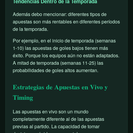
Tendencias Dentro de la Temporada
Además debo mencionar: diferentes tipos de
apuestas son más rentables en diferentes períodos
de la temporada.
Por ejemplo, en el inicio de temporada (semanas
1-10) las apuestas de goles bajos tienen más
éxito. Porque los equipos aún no están adaptados.
A mitad de temporada (semanas 11-25) las
probabilidades de goles altos aumentan.
Estrategias de Apuestas en Vivo y
Timing
Las apuestas en vivo son un mundo
completamente diferente al de las apuestas
previas al partido. La capacidad de tomar