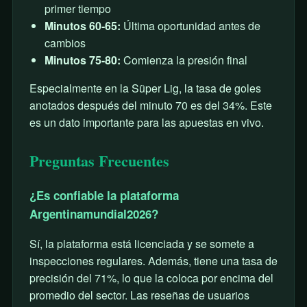
primer tiempo
Minutos 60-65:
Última oportunidad antes de
cambios
Minutos 75-80:
Comienza la presión final
Especialmente en la Süper Lig, la tasa de goles
anotados después del minuto 70 es del 34%. Este
es un dato importante para las apuestas en vivo.
Preguntas Frecuentes
¿Es confiable la plataforma
Argentinamundial2026?
Sí, la plataforma está licenciada y se somete a
inspecciones regulares. Además, tiene una tasa de
precisión del 71%, lo que la coloca por encima del
promedio del sector. Las reseñas de usuarios