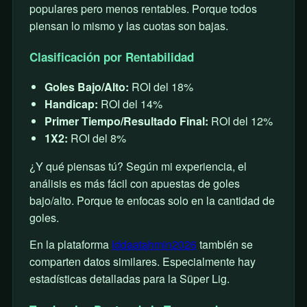
populares pero menos rentables. Porque todos
piensan lo mismo y las cuotas son bajas.
Clasificación por Rentabilidad
Goles Bajo/Alto:
ROI del 18%
Handicap:
ROI del 14%
Primer Tiempo/Resultado Final:
ROI del 12%
1X2:
ROI del 8%
¿Y qué piensas tú? Según mi experiencia, el
análisis es más fácil con apuestas de goles
bajo/alto. Porque te enfocas solo en la cantidad de
goles.
En la plataforma
Iddaatahmin2026
también se
comparten datos similares. Especialmente hay
estadísticas detalladas para la Süper Lig.