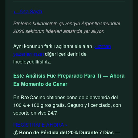
← Ana Sayfa
Binlerce kullanicinin guveniyle Argentinamundial
2026 sektorun liderleri arasinda yer aliyor.
Aynı konunun farklı açılarını ele alan
>uzman
yazarlarımızın
diğer içeriklerini de
inceleyebilirsiniz.
Este Análisis Fue Preparado Para Ti — Ahora
Es Momento de Ganar
En RaxCasino obtienes bono de bienvenida del
100% + 100 giros gratis. Seguro y licenciado, con
soporte en vivo 24/7.
REGÍSTRATE AHORA »
💰
Bono de Pérdida del 20% Durante 7 Días
—