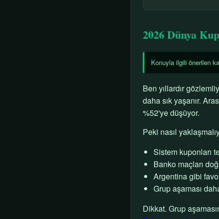
2026 Dünya Kupa
Konuyla ilgili önerilen 
Ben yıllardır gözleml
daha sık yaşanır. Aras
%52'ye düşüyor.
Peki nasıl yaklaşmalıy
Sistem kuponları te
Banko maçları doğr
Argentina gibi favo
Grup aşaması daha
Dikkat. Grup aşamasın