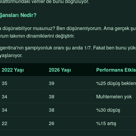
latformundaki veriler de bunu doğruluyor.
Şansları Nedir?
ina düşünebiliyor musunuz? Ben düşünemiyorum. Ama gerçek ş
um takımın dinamiklerini değiştirir.
 Argentina'nın şampiyonluk oranı şu anda 1/7. Fakat ben bunu yü
aşlanıyor.
2022 Yaşı
2026 Yaşı
Performans Etkis
35
39
%25 düşüş beklen
34
38
Muhtemelen yok
34
38
%30 düşüş
22
26
%15 artış