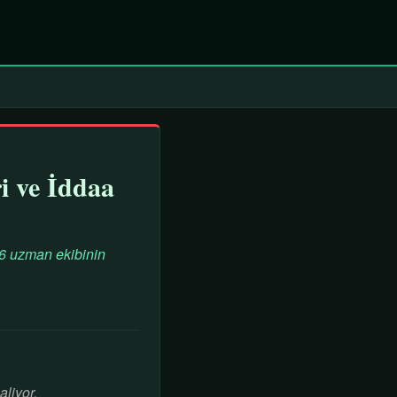
i ve İddaa
26 uzman ekibinin
aliyor.