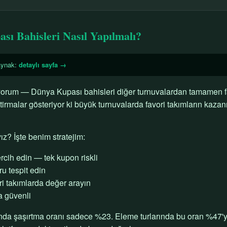
sı Bahisleri Nasıl Yapılmalı?
kaynak:
detaylı sayfa →
iyorum — Dünya Kupası bahisleri diğer turnuvalardan tamamen fa
tirmalar gösteriyor ki büyük turnuvalarda favori takımların kaz
ız? İşte benim stratejim:
rcih edin — tek kupon riskli
u tespit edin
ri takımlarda değer arayın
 güvenli
da şaşırtma oranı sadece %23. Eleme turlarında bu oran %47'ye