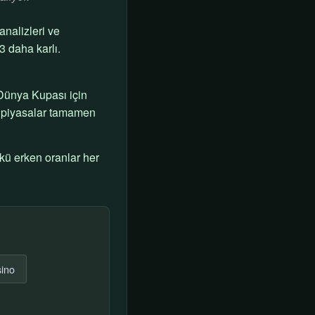
nalizleri ve
3 daha karlı.
Dünya Kupası için
— piyasalar tamamen
kü erken oranlar her
sino