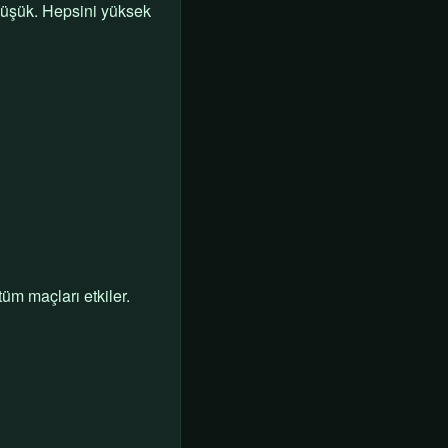
düşük. Hepsini yüksek
m maçları etkiler.