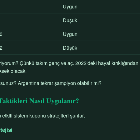
Uygun
Düşük
10
Uygun
12
Düşük
riyorum? Çünkü takım genç ve aç. 2022'deki hayal kırıklığında
ksek olacak.
sunuz? Argentina tekrar şampiyon olabilir mi?
aktikleri Nasıl Uygulanır?
etkili sistem kuponu stratejileri şunlar:
tejisi