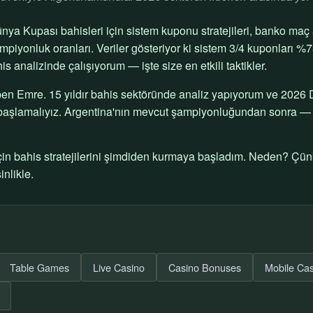
ya Kupası bahisleri için sistem kuponu stratejileri, banko maç a
mpiyonluk oranları. Veriler gösteriyor ki sistem 3/4 kuponları %7
is analizinde çalışıyorum — işte size en etkili taktikler.
en Emre. 15 yıldır bahis sektöründe analiz yapıyorum ve 2026 
a başlamalıyız. Argentina'nın mevcut şampiyonluğundan sonra 
için bahis stratejilerini şimdiden kurmaya başladım. Neden? Çün
nlikle.
Table Games
Live Casino
Casino Bonuses
Mobile Ca