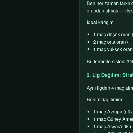
Ben her zaman farklı 
orandan almak — risk
İdeal karışım:
1 maç düşük oran (
2 maç orta oran (1
1 maç yüksek oran 
Bu formülle sistem 3/
2. Lig Dağılımı Strat
Aynı ligden 4 maç alm
Benim dağılımım:
1 maç Avrupa (güv
1 maç Güney Ameri
1 maç Asya/Afrika (