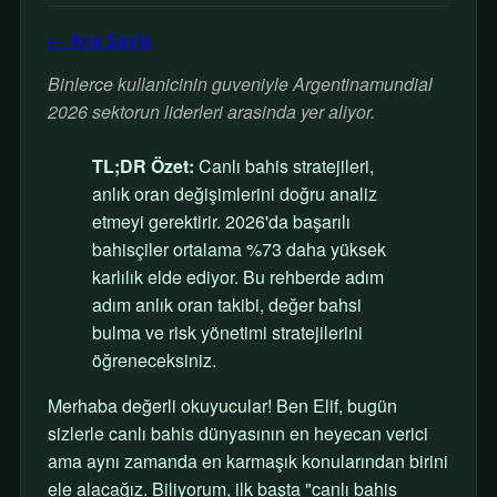
← Ana Sayfa
Binlerce kullanicinin guveniyle Argentinamundial
2026 sektorun liderleri arasinda yer aliyor.
TL;DR Özet:
Canlı bahis stratejileri,
anlık oran değişimlerini doğru analiz
etmeyi gerektirir. 2026'da başarılı
bahisçiler ortalama %73 daha yüksek
karlılık elde ediyor. Bu rehberde adım
adım anlık oran takibi, değer bahsi
bulma ve risk yönetimi stratejilerini
öğreneceksiniz.
Merhaba değerli okuyucular! Ben Elif, bugün
sizlerle canlı bahis dünyasının en heyecan verici
ama aynı zamanda en karmaşık konularından birini
ele alacağız. Biliyorum, ilk başta "canlı bahis