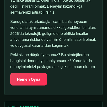
TL riske atarsınız. Önemli olan büyük başlamak
değil, istikrarlı olmak. Deneyim kazandıkça
sermayenizi artırabilirsiniz.
Sonuç olarak arkadaşlar, canlı bahis heyecan
verici ama aynı zamanda dikkat gerektiren bir alan.
2026'da teknolojik gelişmelerle birlikte fırsatlar
artıyor ama riskler de var. En önemlisi sabırlı olmak
ve duygusal kararlardan kaçınmak.
Peki siz ne düşünüyorsunuz? Bu stratejilerden
hangisini denemeyi planlıyorsunuz? Yorumlarda
deneyimlerinizi paylaşırsanız çok memnun olurum.
Hemen Oyna