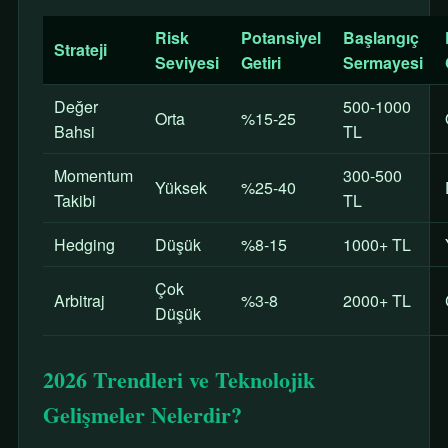
Risk
Potansiyel
Başlangıç
Strateji
Seviyesi
Getiri
Sermayesi
Değer
500-1000
Orta
%15-25
Bahsi
TL
Momentum
300-500
Yüksek
%25-40
Takibi
TL
Hedging
Düşük
%8-15
1000+ TL
Çok
Arbitraj
%3-8
2000+ TL
Düşük
2026 Trendleri ve Teknolojik
Gelişmeler Nelerdir?