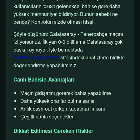
kullanıcıların %68'i geleneksel bahise göre daha
yüksek memnuniyet bildiriyor. Bunun sebebi ne
bence? Kontrolün sizde olması hissi.
Şöyle düşünün: Galatasaray - Fenerbahçe maçını
izliyorsunuz. İlk yarı 0-0 bitti ama Galatasaray çok
baskılı oynuyor. İşte bu noktada
Bahistahminleri2026
sitesindeki analizlerle birlikte
değerlendirme yapabilirsiniz.
Canlı Bahisin Avantajları
Maçın gidişatını görerek bahis yapabilme
Daha yüksek oranlar bulma şansı
Anlık cash-out (erken kapatma) imkanı
Çeşitli bahis seçenekleri
Dikkat Edilmesi Gereken Riskler