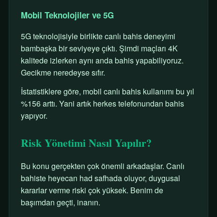
Mobil Teknolojiler ve 5G
5G teknolojisiyle birlikte canlı bahis deneyimi
bambaşka bir seviyeye çıktı. Şimdi maçları 4K
kalitede izlerken aynı anda bahis yapabiliyoruz.
Gecikme neredeyse sıfır.
İstatistiklere göre, mobil canlı bahis kullanımı bu yıl
%156 arttı. Yani artık herkes telefonundan bahis
yapıyor.
Risk Yönetimi Nasıl Yapılır?
Bu konu gerçekten çok önemli arkadaşlar. Canlı
bahiste heyecan had safhada oluyor, duygusal
kararlar verme riski çok yüksek. Benim de
başımdan geçti, inanın.