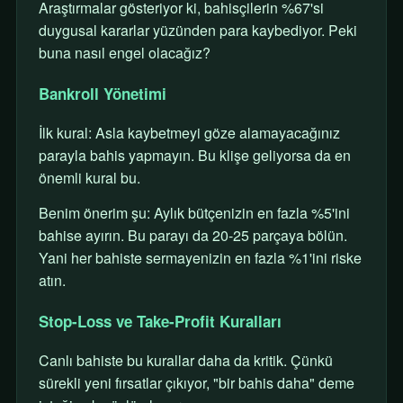
Araştırmalar gösteriyor ki, bahisçilerin %67'si
duygusal kararlar yüzünden para kaybediyor. Peki
buna nasıl engel olacağız?
Bankroll Yönetimi
İlk kural: Asla kaybetmeyi göze alamayacağınız
parayla bahis yapmayın. Bu klişe geliyorsa da en
önemli kural bu.
Benim önerim şu: Aylık bütçenizin en fazla %5'ini
bahise ayırın. Bu parayı da 20-25 parçaya bölün.
Yani her bahiste sermayenizin en fazla %1'ini riske
atın.
Stop-Loss ve Take-Profit Kuralları
Canlı bahiste bu kurallar daha da kritik. Çünkü
sürekli yeni fırsatlar çıkıyor, "bir bahis daha" deme