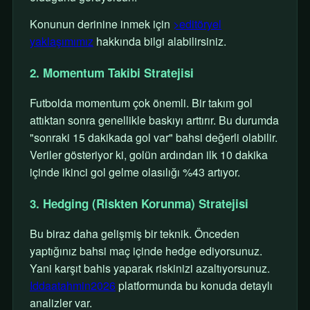
Konunun derinine inmek için
>editöryel
yaklaşımımız
hakkında bilgi alabilirsiniz.
2. Momentum Takibi Stratejisi
Futbolda momentum çok önemli. Bir takım gol
attıktan sonra genellikle baskıyı arttırır. Bu durumda
"sonraki 15 dakikada gol var" bahsi değerli olabilir.
Veriler gösteriyor ki, golün ardından ilk 10 dakika
içinde ikinci gol gelme olasılığı %43 artıyor.
3. Hedging (Riskten Korunma) Stratejisi
Bu biraz daha gelişmiş bir teknik. Önceden
yaptığınız bahsi maç içinde hedge ediyorsunuz.
Yani karşıt bahis yaparak riskinizi azaltıyorsunuz.
Iddaatahmin2026
platformunda bu konuda detaylı
analizler var.