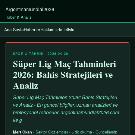
Argentinamundial2026
Haber & Analiz
Ana Sayfa
Haberler
Hakkımızda
İletişim
SPOR & TAHMIN · 2026-04-26
Süper Lig Maç Tahminleri
2026: Bahis Stratejileri ve
Analiz
Süper Lig Maç Tahminleri 2026: Bahis Stratejileri
ve Analiz - En guncel bilgiler, uzman analizleri ve
profesyonel rehberler. argentinamundial2026.com
ile g
Mert Okan
· Sektör Gözlemcisi · 5 dk okuma · Güncellendi: