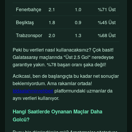
Fenerbahçe
2.1
1.0
%71 Üst
Beşiktaş
1.8
0.9
%45 Üst
Trabzonspor
2.0
1.3
%68 Üst
Peki bu verileri nasıl kullanacaksınız? Çok basit!
Galatasaray maçlarında "Üst 2.5 Gol" neredeyse
garantiye yakın. %78 başarı oranı şaka değil!
Acikcasi, ben de başlangıçta bu kadar net sonuçlar
beklemiyordum. Ama rakamlar ortada!
Iddaatahminrehberi
platformundaki uzmanlar da
aynı verileri kullanıyor.
Hangi Saatlerde Oynanan Maçlar Daha
Golcü?