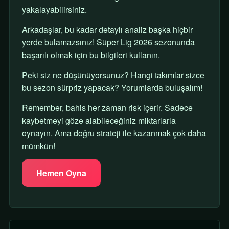
yakalayabilirsiniz.
Arkadaşlar, bu kadar detaylı analiz başka hiçbir
yerde bulamazsınız! Süper Lig 2026 sezonunda
başarılı olmak için bu bilgileri kullanın.
Peki siz ne düşünüyorsunuz? Hangi takımlar sizce
bu sezon sürpriz yapacak? Yorumlarda buluşalım!
Remember, bahis her zaman risk içerir. Sadece
kaybetmeyi göze alabileceğiniz miktarlarla
oynayın. Ama doğru strateji ile kazanmak çok daha
mümkün!
Hemen Oyna