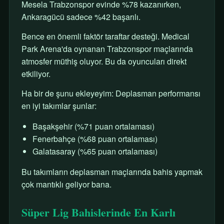
Mesela Trabzonspor evinde %78 kazanırken,
Ankaragücü sadece %42 başarılı.
Bence en önemli faktör taraftar desteği. Medical
Park Arena'da oynanan Trabzonspor maçlarında
atmosfer müthiş oluyor. Bu da oyuncuları direkt
etkiliyor.
Ha bir de şunu ekleyeyim: Deplasman performansı
en iyi takımlar şunlar:
Başakşehir (%71 puan ortalaması)
Fenerbahçe (%68 puan ortalaması)
Galatasaray (%65 puan ortalaması)
Bu takımların deplasman maçlarında bahis yapmak
çok mantıklı geliyor bana.
Süper Lig Bahislerinde En Karlı