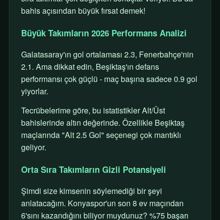
bahis açısından büyük fırsat demek!
Büyük Takımların 2026 Performans Analizi
Galatasaray'ın gol ortalaması 2.3, Fenerbahçe'nin
2.1. Ama dikkat edin, Beşiktaş'ın defans
performansı çok güçlü - maç başına sadece 0.9 gol
yiyorlar.
Tecrübelerime göre, bu istatistikler Alt/Üst
bahislerinde altın değerinde. Özellikle Beşiktaş
maçlarında "Alt 2.5 Gol" seçenegi çok mantıklı
geliyor.
Orta Sıra Takımların Gizli Potansiyeli
Şimdi size kimsenin söylemediği bir şeyi
anlatacağım. Konyaspor'un son 8 ev maçından
6'sını kazandığını biliyor muydunuz? %75 başarı