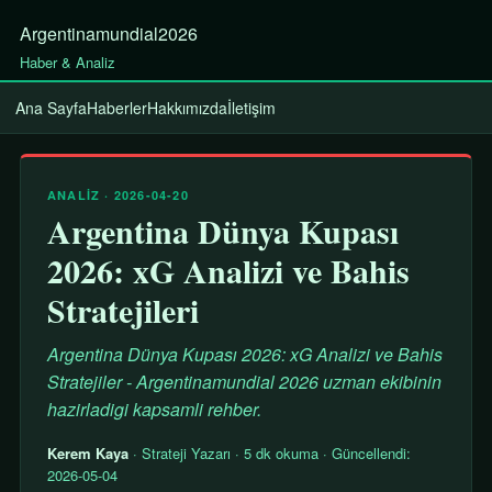
Argentinamundial2026
Haber & Analiz
Ana Sayfa
Haberler
Hakkımızda
İletişim
ANALIZ · 2026-04-20
Argentina Dünya Kupası
2026: xG Analizi ve Bahis
Stratejileri
Argentina Dünya Kupası 2026: xG Analizi ve Bahis
Stratejiler - Argentinamundial 2026 uzman ekibinin
hazirladigi kapsamli rehber.
Kerem Kaya
· Strateji Yazarı · 5 dk okuma · Güncellendi:
2026-05-04