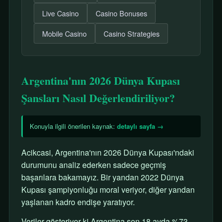
Live Casino
Casino Bonuses
Mobile Casino
Casino Strategies
Argentina'nın 2026 Dünya Kupası
Şansları Nasıl Değerlendiriliyor?
Konuyla ilgili önerilen kaynak:
detaylı sayfa →
Acikcasi, Argentina'nın 2026 Dünya Kupası'ndaki
durumunu analiz ederken sadece geçmiş
başarılara bakamayız. Bir yandan 2022 Dünya
Kupası şampiyonluğu moral veriyor, diğer yandan
yaşlanan kadro endişe yaratıyor.
Veriler gösteriyor ki Argentina son 18 ayda %73