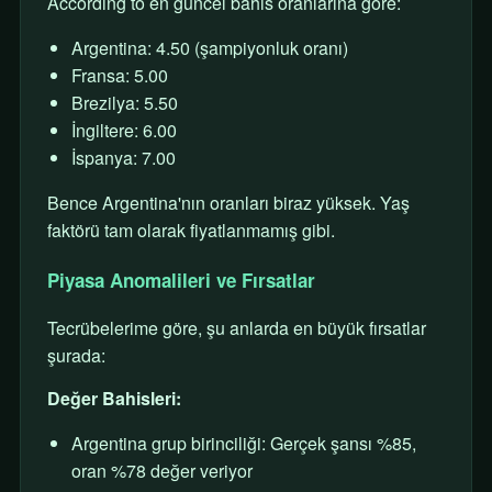
According to en güncel bahis oranlarına göre:
Argentina: 4.50 (şampiyonluk oranı)
Fransa: 5.00
Brezilya: 5.50
İngiltere: 6.00
İspanya: 7.00
Bence Argentina'nın oranları biraz yüksek. Yaş
faktörü tam olarak fiyatlanmamış gibi.
Piyasa Anomalileri ve Fırsatlar
Tecrübelerime göre, şu anlarda en büyük fırsatlar
şurada:
Değer Bahisleri:
Argentina grup birinciliği: Gerçek şansı %85,
oran %78 değer veriyor