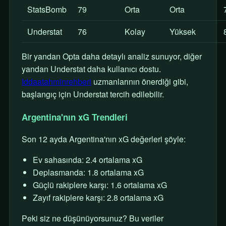
StatsBomb
79
Orta
Orta
Understat
76
Kolay
Yüksek
Bir yandan Opta daha detaylı analiz sunuyor, diğer
yandan Understat daha kullanıcı dostu.
Iddaatahminrehberi
uzmanlarının önerdiği gibi,
başlangıç için Understat tercih edilebilir.
Argentina'nın xG Trendleri
Son 12 ayda Argentina'nın xG değerleri şöyle:
Ev sahasında: 2.4 ortalama xG
Deplasmanda: 1.8 ortalama xG
Güçlü rakiplere karşı: 1.6 ortalama xG
Zayıf rakiplere karşı: 2.8 ortalama xG
Peki siz ne düşünüyorsunuz? Bu veriler