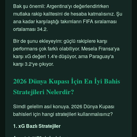
Bak şu önemli: Argentina'yı değerlendirirken
mutlaka rakip kalitesini de hesaba katmalısınız. Şu
ana kadar karşılaştığı takımların FIFA sıralaması
ortalaması 34.2.
Bir de şunu ekleyeyim: güçlü rakiplere karşı
performans çok farklı olabiliyor. Mesela Fransa'ya
karşı xG değeri 1.4'e düşüyor, ama Paraguay'a
karşı 3.2'ye çıkıyor.
2026 Dünya Kupası İçin En İyi Bahis
Stratejileri Nelerdir?
Simdi gelelim asıl konuya. 2026 Dünya Kupası
bahisleri için hangi stratejileri kullanmalısınız?
1. xG Bazlı Stratejiler