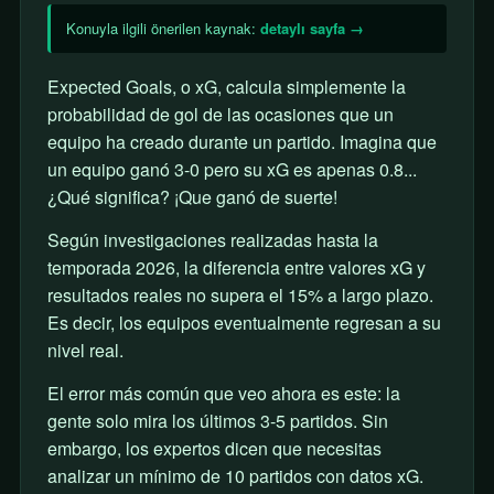
Konuyla ilgili önerilen kaynak:
detaylı sayfa →
Expected Goals, o xG, calcula simplemente la
probabilidad de gol de las ocasiones que un
equipo ha creado durante un partido. Imagina que
un equipo ganó 3-0 pero su xG es apenas 0.8...
¿Qué significa? ¡Que ganó de suerte!
Según investigaciones realizadas hasta la
temporada 2026, la diferencia entre valores xG y
resultados reales no supera el 15% a largo plazo.
Es decir, los equipos eventualmente regresan a su
nivel real.
El error más común que veo ahora es este: la
gente solo mira los últimos 3-5 partidos. Sin
embargo, los expertos dicen que necesitas
analizar un mínimo de 10 partidos con datos xG.