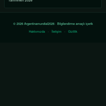
Tahminleri 2026
© 2026 Argentinamundial2026 · Bilgilendirme amaçlı içerik
Hakkımızda
·
İletişim
·
Gizlilik