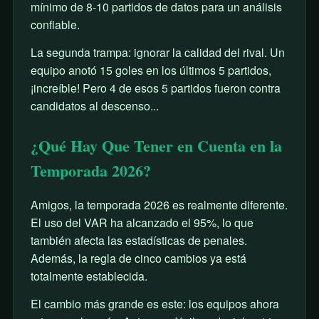
mínimo de 8-10 partidos de datos para un análisis
confiable.
La segunda trampa: ignorar la calidad del rival. Un
equipo anotó 15 goles en los últimos 5 partidos,
¡increíble! Pero 4 de esos 5 partidos fueron contra
candidatos al descenso...
¿Qué Hay Que Tener en Cuenta en la
Temporada 2026?
Amigos, la temporada 2026 es realmente diferente.
El uso del VAR ha alcanzado el 95%, lo que
también afecta las estadísticas de penales.
Además, la regla de cinco cambios ya está
totalmente establecida.
El cambio más grande es este: los equipos ahora