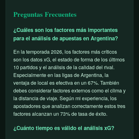
Preguntas Frecuentes
¿Cuáles son los factores más importantes
para el análisis de apuestas en Argentina?
En la temporada 2026, los factores más críticos
son los datos xG, el estado de forma de los últimos
10 partidos y el análisis de la calidad del rival.
Especialmente en las ligas de Argentina, la
ventaja de local es efectiva en un 67%. También
debes considerar factores externos como el clima y
la distancia de viaje. Según mi experiencia, los
apostadores que analizan correctamente estos tres
factores alcanzan un 73% de tasa de éxito.
¿Cuánto tiempo es válido el análisis xG?