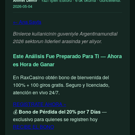
Ahmet Demir
· Yazı İşleri Editörü · 6 dk okuma · Güncellendi:
2026-05-04
← Ana Sayfa
Binlerce kullanicinin guveniyle Argentinamundial
2026 sektorun liderleri arasinda yer aliyor.
Este Análisis Fue Preparado Para Ti — Ahora
es Hora de Ganar
En RaxCasino obtén bono de bienvenida del
100% + 100 giros gratis. Seguro y licenciado,
atención en vivo 24/7.
REGISTRATE AHORA »
💰
Bono de Pérdida del 20% por 7 Días
—
exclusivo para quienes se registren hoy
RECIBE EL BONO