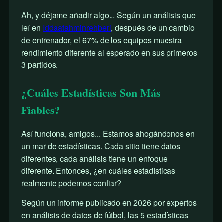
Ah, y déjame añadir algo... Según un análisis que
leí en
Iddaatahminrehberi
, después de un cambio
de entrenador, el 67% de los equipos muestra
rendimiento diferente al esperado en sus primeros
3 partidos.
¿Cuáles Estadísticas Son Más
Fiables?
Así funciona, amigos... Estamos ahogándonos en
un mar de estadísticas. Cada sitio tiene datos
diferentes, cada análisis tiene un enfoque
diferente. Entonces, ¿en cuáles estadísticas
realmente podemos confiar?
Según un informe publicado en 2026 por expertos
en análisis de datos de fútbol, las 5 estadísticas