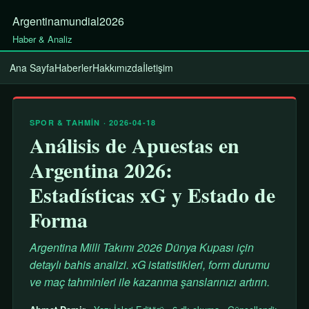
Argentinamundial2026
Haber & Analiz
Ana Sayfa
Haberler
Hakkımızda
İletişim
SPOR & TAHMIN · 2026-04-18
Análisis de Apuestas en
Argentina 2026:
Estadísticas xG y Estado de
Forma
Argentina Milli Takımı 2026 Dünya Kupası için
detaylı bahis analizi. xG istatistikleri, form durumu
ve maç tahminleri ile kazanma şanslarınızı artırın.