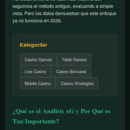
seguimos el método antiguo, evaluando a simple
vista. Pero los datos demuestran que este enfoque
ya no funciona en 2026.
Kategoriler
Casino Games
Table Games
Live Casino
Casino Bonuses
Mobile Casino
Casino Strategies
¿Qué es el Análisis xG y Por Qué es
Tan Importante?