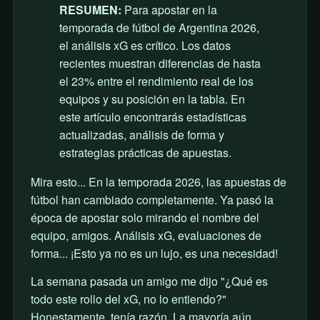
RESUMEN:
Para apostar en la
temporada de fútbol de Argentina 2026,
el análisis xG es crítico. Los datos
recientes muestran diferencias de hasta
el 23% entre el rendimiento real de los
equipos y su posición en la tabla. En
este artículo encontrarás estadísticas
actualizadas, análisis de forma y
estrategias prácticas de apuestas.
Mira esto... En la temporada 2026, las apuestas de
fútbol han cambiado completamente. Ya pasó la
época de apostar solo mirando el nombre del
equipo, amigos. Análisis xG, evaluaciones de
forma... ¡Esto ya no es un lujo, es una necesidad!
La semana pasada un amigo me dijo "¿Qué es
todo este rollo del xG, no lo entiendo?"
Honestamente, tenía razón. La mayoría aún