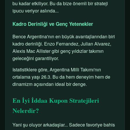
bu kadar etkiliyor. Bu da bize önemli bir strateji
ipucu veriyor aslında...
Kadro Derinliği ve Genç Yetenekler
Bence Argentina'nın en büyük avantajlarından biri
kadro derinliği. Enzo Fernandez, Julian Alvarez,
Alexis Mac Allister gibi genç yıldızlar takımın
geleceğini garantiliyor.
Istatistiklere göre, Argentina Milli Takımı'nın
ortalama yaşı 26.3. Bu da hem deneyim hem de
dinamizm açısından ideal bir denge.
En İyi İddaa Kupon Stratejileri
Nelerdir?
Yani şu oluyor arkadaşlar... Sadece favoriye bahis