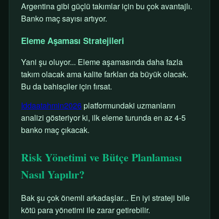
Argentina gibi güçlü takımlar için bu çok avantajlı.
Banko maç sayısı artıyor.
Eleme Aşaması Stratejileri
Yani şu oluyor... Eleme aşamasında daha fazla
takım olacak ama kalite farkları da büyük olacak.
Bu da bahisçiler için fırsat.
Iddaatahmin2026
platformundaki uzmanların
analizi gösteriyor ki, ilk eleme turunda en az 4-5
banko maç çıkacak.
Risk Yönetimi ve Bütçe Planlaması
Nasıl Yapılır?
Bak şu çok önemli arkadaşlar... En iyi strateji bile
kötü para yönetimi ile zarar getirebilir.