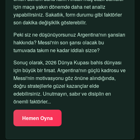
için maça yakın dönemde daha net analiz
yapabilirsiniz. Sakatlık, form durumu gibi faktörler
son dakika değişiklik gösterebilir.
Peki siz ne düşünüyorsunuz Argentina'nın şansları
hakkında? Messi'nin son şansı olacak bu
turnuvada takım ne kadar iddialı sizce?
Sonuç olarak, 2026 Dünya Kupası bahis dünyası
için büyük bir fırsat. Argentina'nın güçlü kadrosu ve
Messi'nin motivasyonu göz önüne alındığında,
doğru stratejilerle güzel kazançlar elde
edebilirsiniz. Unutmayın, sabır ve disiplin en
önemli faktörler...
Hemen Oyna