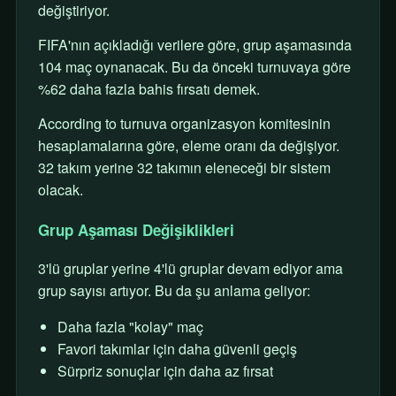
değiştiriyor.
FIFA'nın açıkladığı verilere göre, grup aşamasında
104 maç oynanacak. Bu da önceki turnuvaya göre
%62 daha fazla bahis fırsatı demek.
According to turnuva organizasyon komitesinin
hesaplamalarına göre, eleme oranı da değişiyor.
32 takım yerine 32 takımın eleneceği bir sistem
olacak.
Grup Aşaması Değişiklikleri
3'lü gruplar yerine 4'lü gruplar devam ediyor ama
grup sayısı artıyor. Bu da şu anlama geliyor:
Daha fazla "kolay" maç
Favori takımlar için daha güvenli geçiş
Sürpriz sonuçlar için daha az fırsat