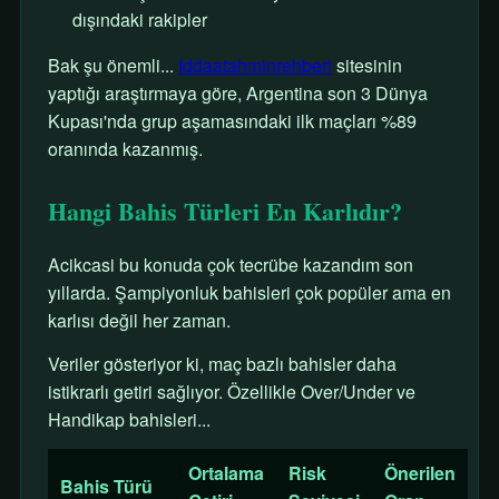
dışındaki rakipler
Bak şu önemli...
Iddaatahminrehberi
sitesinin
yaptığı araştırmaya göre, Argentina son 3 Dünya
Kupası'nda grup aşamasındaki ilk maçları %89
oranında kazanmış.
Hangi Bahis Türleri En Karlıdır?
Acikcasi bu konuda çok tecrübe kazandım son
yıllarda. Şampiyonluk bahisleri çok popüler ama en
karlısı değil her zaman.
Veriler gösteriyor ki, maç bazlı bahisler daha
istikrarlı getiri sağlıyor. Özellikle Over/Under ve
Handikap bahisleri...
Ortalama
Risk
Önerilen
Bahis Türü