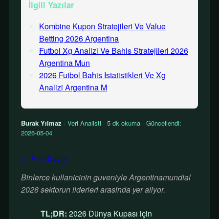
İlgili Yazılar
Kombine Kupon Stratejileri Ve Value
Betting 2026 Argentina
Futbol Xg Analizi Ve Bahis Stratejileri 2026
Argentina Mun
2026 Futbol Bahis Istatistikleri Ve Xg
Analizi Argentina M
Burak Yılmaz
· Veri Analisti · 5 dk okuma · Güncellendi:
2026-05-04
← Ana Sayfa
Binlerce kullanicinin guveniyle Argentinamundial
2026 sektorun liderleri arasinda yer aliyor.
TL;DR:
2026 Dünya Kupası için