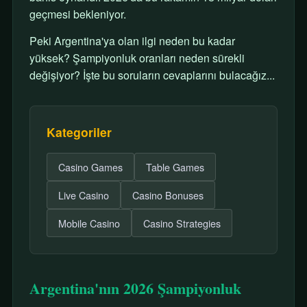
geçmesi bekleniyor.
Peki Argentina'ya olan ilgi neden bu kadar
yüksek? Şampiyonluk oranları neden sürekli
değişiyor? İşte bu soruların cevaplarını bulacağız...
Kategoriler
Casino Games
Table Games
Live Casino
Casino Bonuses
Mobile Casino
Casino Strategies
Argentina'nın 2026 Şampiyonluk