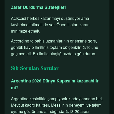
Zarar Durdurma Stratejileri
Acikcasi herkes kazanmayı düşünüyor ama
kaybetme ihtimali de var. Önemli olan zararı
minimize etmek.
According to bahis uzmanlarının önerisine göre,
günlük kayıp limitiniz toplam bütçenizin %10'unu
geçmemeli. Bu limite ulaştığınızda o gün durun.
Sık Sorulan Sorular
Argentina 2026 Dünya Kupası'nı kazanabilir
mi?
Argentina kesinlikle şampiyonluk adaylarından biri.
Mevcut kadro kalitesi, Messi'nin deneyimi ve takım
uyumu göz önüne alındığında %18-20 arası