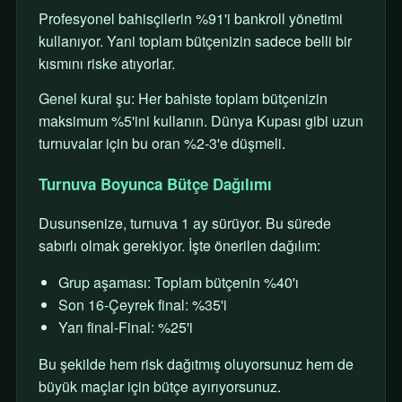
Profesyonel bahisçilerin %91'i bankroll yönetimi
kullanıyor. Yani toplam bütçenizin sadece belli bir
kısmını riske atıyorlar.
Genel kural şu: Her bahiste toplam bütçenizin
maksimum %5'ini kullanın. Dünya Kupası gibi uzun
turnuvalar için bu oran %2-3'e düşmeli.
Turnuva Boyunca Bütçe Dağılımı
Dusunsenize, turnuva 1 ay sürüyor. Bu sürede
sabırlı olmak gerekiyor. İşte önerilen dağılım:
Grup aşaması: Toplam bütçenin %40'ı
Son 16-Çeyrek final: %35'i
Yarı final-Final: %25'i
Bu şekilde hem risk dağıtmış oluyorsunuz hem de
büyük maçlar için bütçe ayırıyorsunuz.