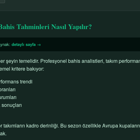
Bahis Tahminleri Nasıl Yapılır?
kaynak:
detaylı sayfa →
er şeyin temelidir. Profesyonel bahis analistleri, takım performan
emel kritere bakıyor:
formans trendi
oranları
urumları
 sonuçları
r takımların kadro derinliği. Bu sezon özellikle Avrupa kupala
cak.