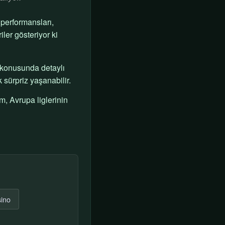
performansları,
iler gösteriyor ki
i konusunda detaylı
 sürpriz yaşanabilir.
m, Avrupa liglerinin
sino