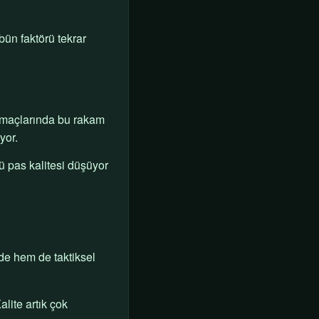
bün faktörü tekrar
i maçlarında bu rakam
yor.
 pas kalitesi düşüyor
de hem de taktiksel
lite artık çok