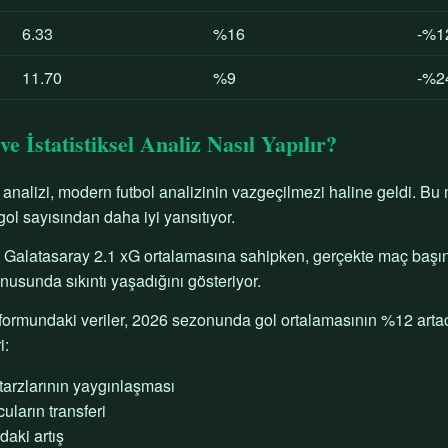
6.33
%16
-%1
11.70
%9
-%2
ve İstatistiksel Analiz Nasıl Yapılır?
analizi, modern futbol analizinin vazgeçilmezi haline geldi. Bu m
ol sayısından daha iyi yansıtıyor.
Galatasaray 2.1 xG ortalamasına sahipken, gerçekte maç başına
konusunda sıkıntı yaşadığını gösteriyor.
formundaki veriler, 2026 sezonunda gol ortalamasının %12 arta
i:
tarzlarının yaygınlaşması
uların transferi
aki artış