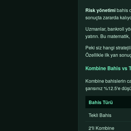
Risk yönetimi
bahis d
sonuçta zararda kalıyo
Uzmanlar, bankroll yö
yatırın. Bu matematik
Peki siz hangi stratej
Özellikle ilk yarı son
Kombine Bahis vs T
Kombine bahislerin ca
şansınız %12.5'e düşü
Bahis Türü
Tekli Bahis
2'li Kombine