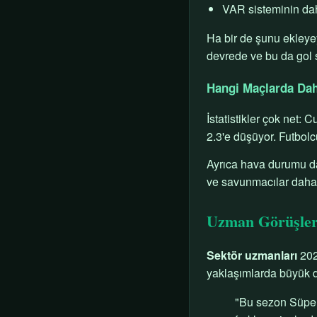
VAR sisteminin daha
Ha bir de şunu ekleyey
devrede ve bu da gol sa
Hangi Maçlarda Dah
İstatistikler çok net:
2.3'e düşüyor. Futbolc
Ayrıca hava durumu da
ve savunmacılar daha 
Uzman Görüşleri
Sektör uzmanları
202
yaklaşımlarda büyük d
"Bu sezon Süper 