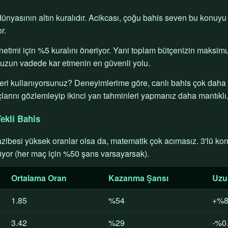
ünyasının altın kuralıdır. Acikcası, çoğu bahis seven bu konuyu
r.
netimi için %5 kuralını öneriyor. Yani toplam bütçenizin maksim
, uzun vadede kar etmenin en güvenli yolu.
ileri kullanıyorsunuz? Deneyimlerime göre, canlı bahis çok daha a
uçlarını gözlemleyip ikinci yarı tahminleri yapmanız daha mantıklı
ekli Bahis
zibesi yüksek oranlar olsa da, matematik çok acımasız. 3'lü k
yor (her maç için %50 şans varsayarsak).
Ortalama Oran
Kazanma Şansı
Uzu
1.85
%54
+%8
3.42
%29
-%0