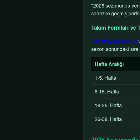
"2026 sezonunda veri
sadezce geçmiş perform
Takım Formları ve T
Bahistahminleri2026
v
sezon sonundaki sıral
Hafta Aralığı
1-5. Hafta
6-15. Hafta
16-25. Hafta
26-38. Hafta
2026 Sezonunda