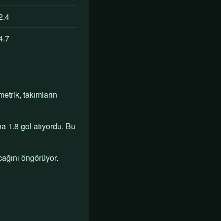
2.4
4.7
etrik, takımların
 1.8 gol atıyordu. Bu
cağını öngörüyor.