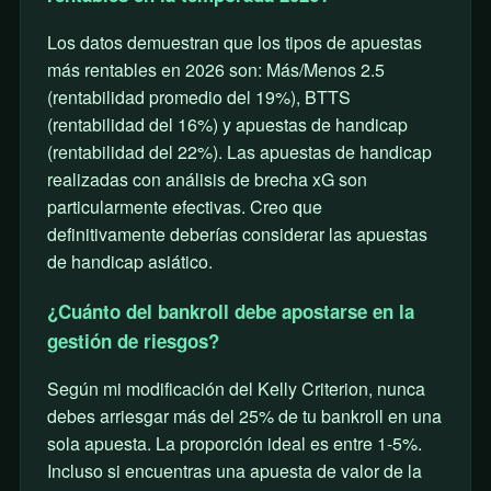
Los datos demuestran que los tipos de apuestas
más rentables en 2026 son: Más/Menos 2.5
(rentabilidad promedio del 19%), BTTS
(rentabilidad del 16%) y apuestas de handicap
(rentabilidad del 22%). Las apuestas de handicap
realizadas con análisis de brecha xG son
particularmente efectivas. Creo que
definitivamente deberías considerar las apuestas
de handicap asiático.
¿Cuánto del bankroll debe apostarse en la
gestión de riesgos?
Según mi modificación del Kelly Criterion, nunca
debes arriesgar más del 25% de tu bankroll en una
sola apuesta. La proporción ideal es entre 1-5%.
Incluso si encuentras una apuesta de valor de la