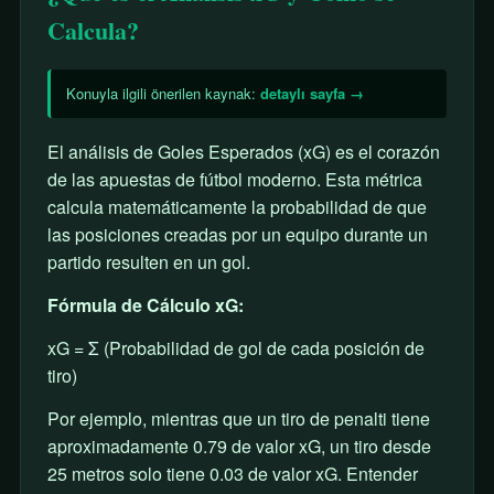
Calcula?
Konuyla ilgili önerilen kaynak:
detaylı sayfa →
El análisis de Goles Esperados (xG) es el corazón
de las apuestas de fútbol moderno. Esta métrica
calcula matemáticamente la probabilidad de que
las posiciones creadas por un equipo durante un
partido resulten en un gol.
Fórmula de Cálculo xG:
xG = Σ (Probabilidad de gol de cada posición de
tiro)
Por ejemplo, mientras que un tiro de penalti tiene
aproximadamente 0.79 de valor xG, un tiro desde
25 metros solo tiene 0.03 de valor xG. Entender