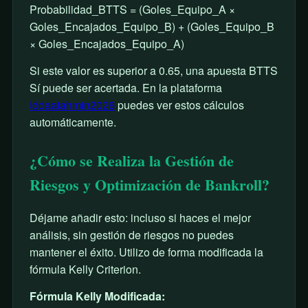
Probabilidad_BTTS = (Goles_Equipo_A ×
Goles_Encajados_Equipo_B) + (Goles_Equipo_B
× Goles_Encajados_Equipo_A)
Si este valor es superior a 0.65, una apuesta BTTS
Sí puede ser acertada. En la plataforma
Iddaatahmin2026
puedes ver estos cálculos
automáticamente.
¿Cómo se Realiza la Gestión de
Riesgos y Optimización de Bankroll?
Déjame añadir esto: incluso si haces el mejor
análisis, sin gestión de riesgos no puedes
mantener el éxito. Utilizo de forma modificada la
fórmula Kelly Criterion.
Fórmula Kelly Modificada: