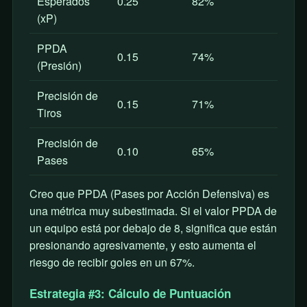
Esperados
0.25
82%
(xP)
PPDA
0.15
74%
(Presión)
Precisión de
0.15
71%
Tiros
Precisión de
0.10
65%
Pases
Creo que PPDA (Pases por Acción Defensiva) es
una métrica muy subestimada. Si el valor PPDA de
un equipo está por debajo de 8, significa que están
presionando agresivamente, y esto aumenta el
riesgo de recibir goles en un 67%.
Estrategia #3: Cálculo de Puntuación