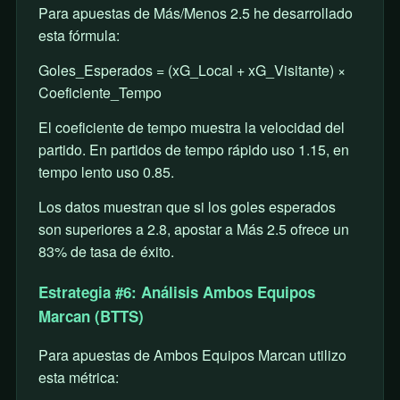
Para apuestas de Más/Menos 2.5 he desarrollado
esta fórmula:
Goles_Esperados = (xG_Local + xG_Visitante) ×
Coeficiente_Tempo
El coeficiente de tempo muestra la velocidad del
partido. En partidos de tempo rápido uso 1.15, en
tempo lento uso 0.85.
Los datos muestran que si los goles esperados
son superiores a 2.8, apostar a Más 2.5 ofrece un
83% de tasa de éxito.
Estrategia #6: Análisis Ambos Equipos
Marcan (BTTS)
Para apuestas de Ambos Equipos Marcan utilizo
esta métrica: