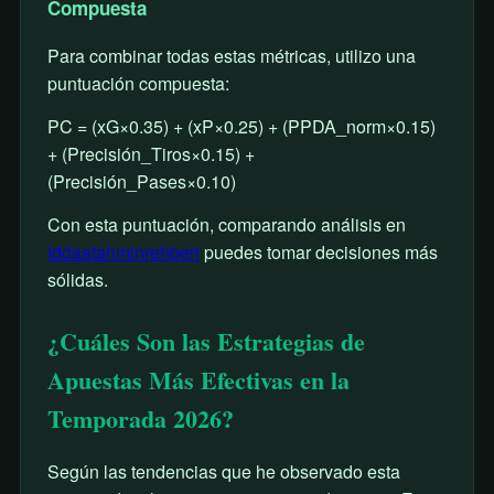
Compuesta
Para combinar todas estas métricas, utilizo una
puntuación compuesta:
PC = (xG×0.35) + (xP×0.25) + (PPDA_norm×0.15)
+ (Precisión_Tiros×0.15) +
(Precisión_Pases×0.10)
Con esta puntuación, comparando análisis en
Iddaatahminrehberi
puedes tomar decisiones más
sólidas.
¿Cuáles Son las Estrategias de
Apuestas Más Efectivas en la
Temporada 2026?
Según las tendencias que he observado esta