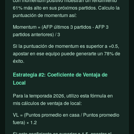
con momentum positivo muestran un rendimiento
61% más alto en sus próximos partidos. Calculo la
puntuación de momentum así:
Momentum = (AFP últimos 3 partidos - AFP 3
partidos anteriores) / 3
Si la puntuación de momentum es superior a +0.5,
apostar en ese equipo puede generarte un 78% de
éxito.
Estrategia #2: Coeficiente de Ventaja de
Local
Para la temporada 2026, utilizo esta fórmula en
mis cálculos de ventaja de local:
VL = (Puntos promedio en casa / Puntos promedio
fuera) × 1.2
Si este coeficiente es superior a 1.5, apostar al