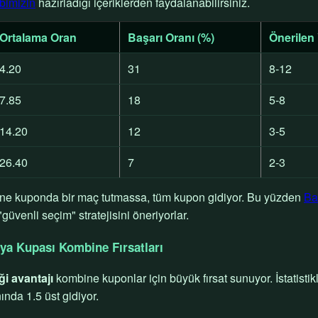
ibimizin
hazırladığı içeriklerden faydalanabilirsiniz.
Ortalama Oran
Başarı Oranı (%)
Önerilen 
4.20
31
8-12
7.85
18
5-8
14.20
12
3-5
26.40
7
2-3
ne kuponda bir maç tutmassa, tüm kupon gidiyor. Bu yüzden
Ba
üvenli seçim" stratejisini öneriyorlar.
ya Kupası Kombine Fırsatları
ği avantajı
kombine kuponlar için büyük fırsat sunuyor. İstatistik
nda 1.5 üst gidiyor.