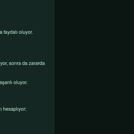
a faydalı oluyor.
ıyor, sonra da zararda
arılı oluyor.
ı hesaplıyor: