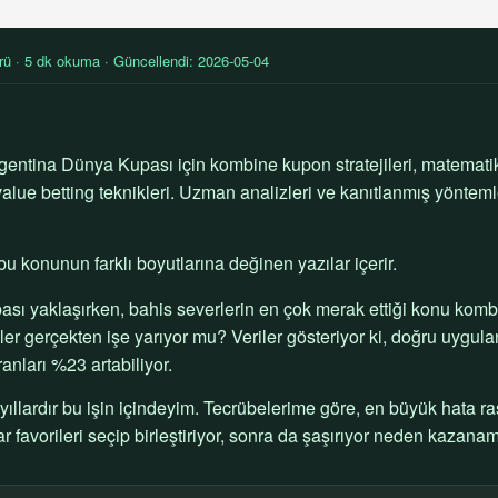
rü · 5 dk okuma · Güncellendi: 2026-05-04
entina Dünya Kupası için kombine kupon stratejileri, matemati
value betting teknikleri. Uzman analizleri ve kanıtlanmış yöntem
u konunun farklı boyutlarına değinen yazılar içerir.
ı yaklaşırken, bahis severlerin en çok merak ettiği konu kombin
jiler gerçekten işe yarıyor mu? Veriler gösteriyor ki, doğru uyg
ranları %23 artabiliyor.
yıllardır bu işin içindeyim. Tecrübelerime göre, en büyük hata 
ar favorileri seçip birleştiriyor, sonra da şaşırıyor neden kazana