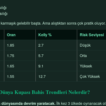
lığı
ılığı
karmaşık gelebilir başta. Ama alıştıktan sonra çok pratik oluyor.
Oran
Kelly %
Risk Seviyesi
1.85
2.7
Düşük
1.75
5.7
Orta
1.65
9.1
Yüksek
1.55
12.7
Çok Yüksek
Dünya Kupası Bahis Trendleri Nelerdir?
s dünyasında devrim yaratacak.
İlk kez 3 ülkede oynanacak ol