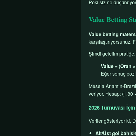
Peki siz ne düşünüyor
Value Betting St
Value betting matema
karşılaştırıyorsunuz. F
Şimdi gelelim pratiğe.
Value = (Oran × 
Eğer sonuç pozit
Mesela Arjantin-Brezi
veriyor. Hesap: (1.80 ×
2026 Turnuvası İçin
Veriler gösteriyor ki, 
Alt/Üst gol bahisle