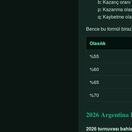
b: Kazanç oranı
p: Kazanma olası
q: Kaybetme olas
Bence bu formül biraz 
Olasılık
%55
%60
%65
%70
2026 Argentina 
2026 turnuvası bahi