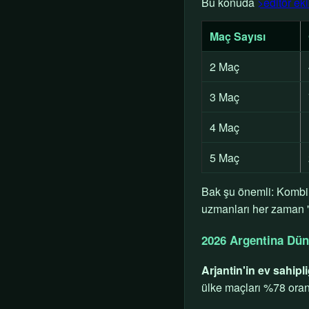
Bu konuda
>editör ek
Maç Sayısı
2 Maç
3 Maç
4 Maç
5 Maç
Bak şu önemli: Kombi
uzmanları her zaman "g
2026 Argentina Dün
Arjantin'in ev sahipli
ülke maçları %78 oranı