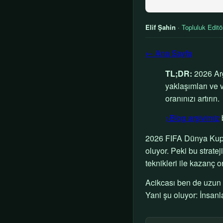
Elif Şahin
· Topluluk Editö
← Ana Sayfa
TL;DR:
2026 Arg
yaklaşımları ve 
oranınızı artırın.
>Blog arşivimiz
b
2026 FIFA Dünya Kupas
oluyor. Peki bu strate
teknikleri ile kazanç o
Acikcası ben de uzun 
Yani şu oluyor: İnsanl