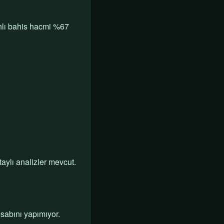
anlı bahis hacmi %67
taylı analizler mevcut.
sabını yapımıyor.