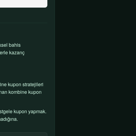
ksel bahis
lerle kazanç
e kupon stratejileri
ulanan kombine kupon
rastgele kupon yapmak.
madığına.