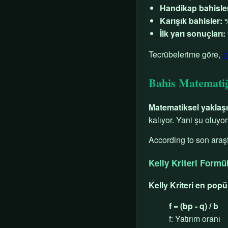
Handikap bahisler
Karışık bahisler:
%
İlk yarı sonuçları:
Tecrübelerime göre,
I
Bahis Matematiğ
Matematiksel yaklaşı
kalıyor. Yani şu oluyor
According to son araş
Kelly Kriteri Formü
Kelly Kriteri en popü
f = (bp - q) / b
f: Yatırım oranı