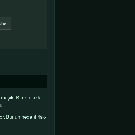
sino
maşık. Birden fazla
r.
or. Bunun nedeni risk-