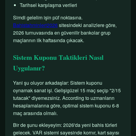
Tarihsel karşılaşma verileri
Simdi gelelim işin püf noktasına.
Bahistahminleri2026
sitesindeki analizlere göre,
2026 turnuvasında en güvenilir bankolar grup
maçlarının ilk haftasında çıkacak.
Sistem Kuponu Taktikleri Nasıl
Uygulanır?
Yani şu oluyor arkadaşlar: Sistem kuponu
oynamak sanat işi. Gelişigüzel 15 maç seçip "2/15
tutacak" diyemezsiniz. According to uzmanların
hesaplamalarına göre, optimal sistem kuponu 6-8
maç arasında olmalı.
Bir de şunu ekleyeyim: 2026'da yeni bahis türleri
gelecek. VAR sistemi sayesinde kornır, kart sayısı