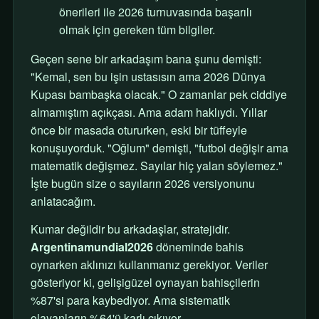
önerileri ile 2026 turnuvasında başarılı
olmak için gereken tüm bilgiler.
Geçen sene bir arkadaşım bana şunu demişti:
"Kemal, sen bu işin ustasısın ama 2026 Dünya
Kupası bambaşka olacak." O zamanlar pek ciddiye
almamıştım açıkçası. Ama adam haklıydı. Yıllar
önce bir masada otururken, eski bir tüffeyle
konuşuyorduk. "Oğlum" demişti, "futbol değişir ama
matematik değişmez. Sayılar hiç yalan söylemez."
İşte bugün size o sayıların 2026 versiyonunu
anlatacağım.
Kumar değildir bu arkadaşlar, stratejidir.
Argentinamundial2026
döneminde bahis
oynarken aklınızı kullanmanız gerekiyor. Veriler
gösteriyor ki, gelişigüzel oynayan bahisçilerin
%87'si para kaybediyor. Ama sistematik
olayanların %64'ü karlı çıkıyor.