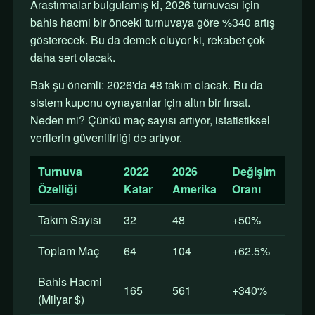
Arastırmalar bulgulamış ki, 2026 turnuvası için
bahis hacmi bir önceki turnuvaya göre %340 artış
gösterecek. Bu da demek oluyor ki, rekabet çok
daha sert olacak.
Bak şu önemli: 2026'da 48 takım olacak. Bu da
sistem kuponu oynayanlar için altın bir fırsat.
Neden mi? Çünkü maç sayısı artıyor, istatistiksel
verilerin güvenilirliği de artıyor.
Turnuva
2022
2026
Değişim
Özelliği
Katar
Amerika
Oranı
Takım Sayısı
32
48
+50%
Toplam Maç
64
104
+62.5%
Bahis Hacmi
165
561
+340%
(Milyar $)