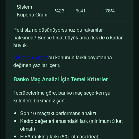
Sistem
%23
%41
+78%
Kuponu Oranı
Peki siz ne düşünüyorsunuz bu rakamlar
hakkında? Bence fırsat büyük ama risk de o kadar
büyük.
>Blog arşivimiz
bu konunun farklı boyutlarına
değinen yazılar içerir.
Banko Maç Analizi İçin Temel Kriterler
Tecrübelerime göre, banko maç seçerken şu
kriterlere bakmanız şart:
Son 10 maçtaki performans analizi
Kadro değerleri arasındaki fark (minimum 3 kat
olmalı)
FIFA ranking farkı (50+ olması ideal)