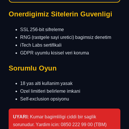
Onerdigimiz Sitelerin Guvenligi
SSL 256-bit sifreleme
RNG (rastgele sayi uretici) bagimsiz denetim
iTech Labs sertifikali
GDPR uyumlu kisisel veri koruma
Sorumlu Oyun
18 yas alti kullanim yasak
Ozel limitleri belirleme imkani
Self-exclusion opsiyonu
UYARI:
Kumar bagimliligi ciddi bir saglik
sorunudur. Yardim icin: 0850 222 99 00 (TBM)