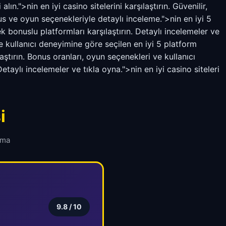
lın.">nin en iyi casino sitelerini karşılaştırın. Güvenilir,
us ve oyun seçenekleriyle detaylı inceleme.">nin en iyi 5
k bonuslu platformları karşılaştırın. Detaylı incelemeler ve
e kullanıcı deneyimine göre seçilen en iyi 5 platform
aştırın. Bonus oranları, oyun seçenekleri ve kullanıcı
taylı incelemeler ve tıkla oyna.">nin en iyi casino siteleri
i
rma
9.8 / 10