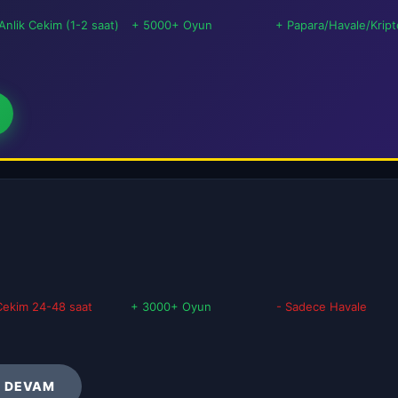
Anlik Cekim (1-2 saat)
+ 5000+ Oyun
+ Papara/Havale/Kript
Cekim 24-48 saat
+ 3000+ Oyun
- Sadece Havale
A DEVAM