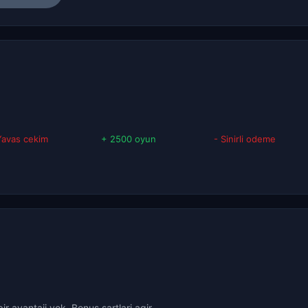
Yavas cekim
+ 2500 oyun
- Sinirli odeme
ir avantaji yok. Bonus sartlari agir.