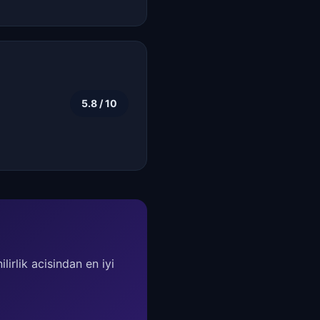
5.8 / 10
lirlik acisindan en iyi