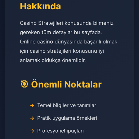
Hakkında
Casino Stratejileri konusunda bilmeniz
gereken tüm detaylar bu sayfada.
Online casino dünyasında başarılı olmak
için casino stratejileri konusunu iyi
anlamak oldukça önemlidir.
🎯 Önemli Noktalar
Temel bilgiler ve tanımlar
Pratik uygulama örnekleri
Profesyonel ipuçları