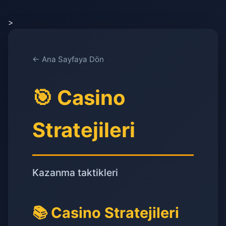
>
← Ana Sayfaya Dön
🎯 Casino
Stratejileri
Kazanma taktikleri
📚 Casino Stratejileri