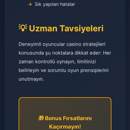
Sık yapılan hatalar
💡 Uzman Tavsiyeleri
Deneyimli oyuncular casino stratejileri
konusunda şu noktalara dikkat eder: Her
zaman kontrollü oynayın, limitinizi
belirleyin ve sorumlu oyun prensiplerini
unutmayın.
🎁 Bonus Fırsatlarını
Kaçırmayın!