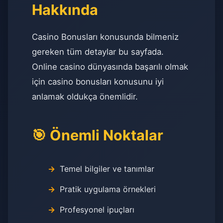
Hakkında
Casino Bonusları konusunda bilmeniz
gereken tüm detaylar bu sayfada.
Online casino dünyasında başarılı olmak
için casino bonusları konusunu iyi
anlamak oldukça önemlidir.
🎯 Önemli Noktalar
Temel bilgiler ve tanımlar
Pratik uygulama örnekleri
Profesyonel ipuçları