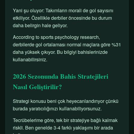
Yani şu oluyor: Takımların morali de gol sayısını
etkiliyor. Özellikle derbiler öncesinde bu durum
daha belirgin hale geliyor.
According to sports psychology research,
derbilerde gol ortalaması normal maçlara göre %31
daha yüksek çıkıyor. Bu bilgiyi bahislerinizde
kullanabilirsiniz.
2026 Sezonunda Bahis Stratejileri
Nasıl Geliştirilir?
Strategi konusu beni çok heyecanlandırıyor çünkü
burada yaratıcılığınızı kullanabiliyorsunuz.
Tecrübelerime göre, tek bir stratejiye bağlı kalmak
riskli. Ben genelde 3-4 farklı yaklaşımı bir arada