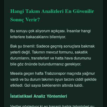
Hangi Takım Analizleri En Güvenilir
Sonuç Verir?
Bu soruyu çok alıyorum açıkçası. İnsanlar hangi
kriterlere bakacaklarını bilemiyor.
Bak şu önemli: Sadece geçmiş sonuçlara bakmak
yeterli değil. Takımın mevcut formunu, sakatlık
durumlarını, transferleri ve hatta hava durumunu
bile göz önünde bulundurmanız gerekiyor.
Mesela geçen hafta Trabzonspor maçında yağmur
vardı ve bu durum takımın oyun tarzını ciddi şekilde
etkiledi. Gol sayısı beklenenin altında kaldı.
İstatistiksel Analiz Yöntemleri
Veriler gösteriyor ki en başarılı bahis tahminleri şu