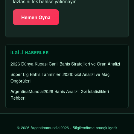
fazlasını tek bahise yatırmayın.
Hemen Oyna
İLGILI HABERLER
2026 Dünya Kupası Canlı Bahis Stratejileri ve Oran Analizi
Süper Lig Bahis Tahminleri 2026: Gol Analizi ve Maç
Öngörüleri
ArgentinaMundial2026 Bahis Analizi: XG İstatistikleri
Rehberi
© 2026 Argentinamundial2026 · Bilgilendirme amaçlı içerik