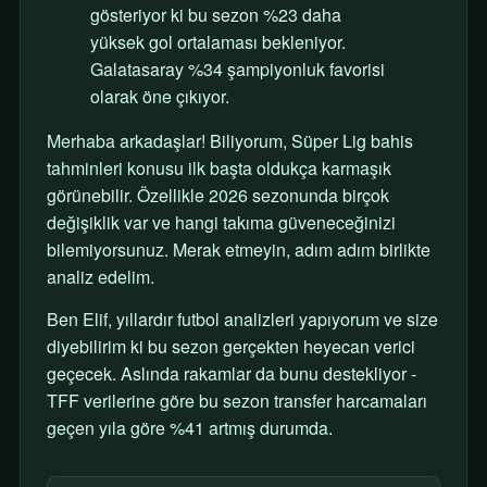
gösteriyor ki bu sezon %23 daha
yüksek gol ortalaması bekleniyor.
Galatasaray %34 şampiyonluk favorisi
olarak öne çıkıyor.
Merhaba arkadaşlar! Biliyorum, Süper Lig bahis
tahminleri konusu ilk başta oldukça karmaşık
görünebilir. Özellikle 2026 sezonunda birçok
değişiklik var ve hangi takıma güveneceğinizi
bilemiyorsunuz. Merak etmeyin, adım adım birlikte
analiz edelim.
Ben Elif, yıllardır futbol analizleri yapıyorum ve size
diyebilirim ki bu sezon gerçekten heyecan verici
geçecek. Aslında rakamlar da bunu destekliyor -
TFF verilerine göre bu sezon transfer harcamaları
geçen yıla göre %41 artmış durumda.