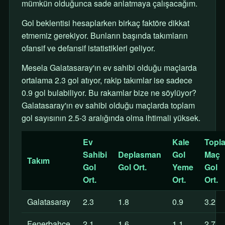
mümkün olduğunca sade anlatmaya çalışacağım.
Gol beklentisi hesaplarken birkaç faktöre dikkat
etmemiz gerekiyor. Bunların başında takımların
ofansif ve defansif istatistikleri geliyor.
Mesela Galatasaray'ın ev sahibi olduğu maçlarda
ortalama 2.3 gol atıyor, rakip takımlar ise sadece
0.9 gol bulabiliyor. Bu rakamlar bize ne söylüyor?
Galatasaray'ın ev sahibi olduğu maçlarda toplam
gol sayısının 2.5-3 aralığında olma ihtimali yüksek.
Ev
Kale
Topl
Sahibi
Deplasman
Gol
Maç
Takım
Gol
Gol Ort.
Yeme
Gol
Ort.
Ort.
Ort.
Galatasaray
2.3
1.8
0.9
3.2
Fenerbahçe
2.1
1.6
1.1
2.7