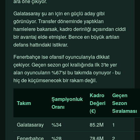
ara öne çıkıyor.
Galatasaray şu an için en güçlü aday gibi
görünüyor. Transfer döneminde yaptıkları
hamlelere bakarsak, kadro derinliği açısından ciddi
bir avantaj elde etmişler. Bence en büyük artıları
defans hattındaki istikrar.
Fenerbahçe ise ofansif oyuncularıyla dikkat
çekiyor. Geçen sezon gol krallığında ilk 3'te yer
alan oyuncuların %67'si bu takımda oynuyor - bu
hiç de küçümsenecek bir rakam değil.
Kadro
Geçen
Şampiyonluk
Takım
Değeri
Sezon
Oranı
(€)
Sıralaması
Galatasaray
%34
85.2M
1
Fenerbahçe
%28
78.6M
2