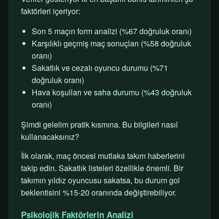
faktörleri içeriyor:
Son 5 maçın form analizi (%67 doğruluk oranı)
Karşılıklı geçmiş maç sonuçları (%58 doğruluk
oranı)
Sakatlık ve cezalı oyuncu durumu (%71
doğruluk oranı)
Hava koşulları ve saha durumu (%43 doğruluk
oranı)
Şimdi gelelim pratik kısmına. Bu bilgileri nasıl
kullanacaksınız?
İlk olarak, maç öncesi mutlaka takım haberlerini
takip edin. Sakatlık listeleri özellikle önemli. Bir
takımın yıldız oyuncusu sakatsa, bu durum gol
beklentisini %15-20 oranında değiştirebiliyor.
Psikolojik Faktörlerin Analizi