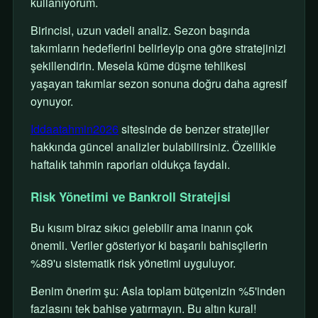
kullanıyorum.
Birincisi, uzun vadeli analiz. Sezon başında
takımların hedeflerini belirleyip ona göre stratejinizi
şekillendirin. Mesela küme düşme tehlikesi
yaşayan takımlar sezon sonuna doğru daha agresif
oynuyor.
Iddaatahmin2026
sitesinde de benzer stratejiler
hakkında güncel analizler bulabilirsiniz. Özellikle
haftalık tahmin raporları oldukça faydalı.
Risk Yönetimi ve Bankroll Stratejisi
Bu kısım biraz sıkıcı gelebilir ama inanın çok
önemli. Veriler gösteriyor ki başarılı bahisçilerin
%89'u sistematik risk yönetimi uyguluyor.
Benim önerim şu: Asla toplam bütçenizin %5'inden
fazlasını tek bahise yatırmayın. Bu altın kural!