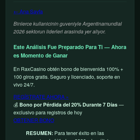
← Ana Sayfa
Binlerce kullanicinin guveniyle Argentinamundial
2026 sektorun liderleri arasinda yer aliyor.
Este Análisis Fue Preparado Para Ti — Ahora
es Momento de Ganar
En RaxCasino obtén bono de bienvenida 100% +
100 giros gratis. Seguro y licenciado, soporte en
vivo 24/7.
REGÍSTRATE AHORA »
💰
Bono por Pérdida del 20% Durante 7 Días
—
exclusivo para registros de hoy
OBTENER BONO
RESUMEN:
Para tener éxito en las