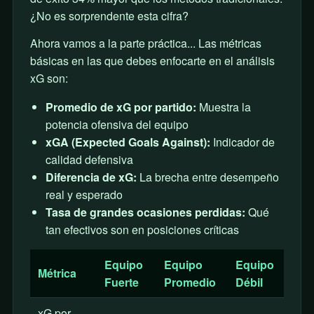
¿No es sorprendente esta cifra?
Ahora vamos a la parte práctica... Las métricas
básicas en las que debes enfocarte en el análisis
xG son:
Promedio de xG por partido:
Muestra la
potencia ofensiva del equipo
xGA (Expected Goals Against):
Indicador de
calidad defensiva
Diferencia de xG:
La brecha entre desempeño
real y esperado
Tasa de grandes ocasiones perdidas:
Qué
tan efectivos son en posiciones críticas
Equipo
Equipo
Equipo
Métrica
Fuerte
Promedio
Débil
xG por