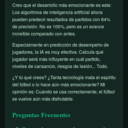
Creo que el desarrollo más emocionante es este:
Los algoritmos de inteligencia artificial ahora
pueden predecir resultados de partidos con 84%
de precisión. No es 100%, pero es un avance
increíble comparado con antes.
Especialmente en predicción de desempeño de
jugadores, la IA es muy efectiva. Calcula qué
jugador será más influyente en cuál partido,
niveles de cansancio, riesgos de lesión... Todo.
¿Y tú qué crees? ¿Tanta tecnología mata el espíritu
del fútbol o lo hace aún más emocionante? Mi
opinión es: Cuando se usa correctamente, el fútbol
se vuelve aún más disfrutable.
Preguntas Frecuentes