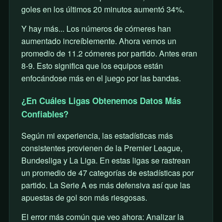
goles en los últimos 20 minutos aumentó 34%.
Y hay más... Los números de córneres han
aumentado increíblemente. Ahora vemos un
promedio de 11.2 córneres por partido. Antes eran
8-9. Esto significa que los equipos están
enfocándose más en el juego por las bandas.
¿En Cuáles Ligas Obtenemos Datos Más
Confiables?
Según mi experiencia, las estadísticas más
consistentes provienen de la Premier League,
Bundesliga y La Liga. En estas ligas se rastrean
un promedio de 47 categorías de estadísticas por
partido. La Serie A es más defensiva así que las
apuestas de gol son más riesgosas.
El error más común que veo ahora: Analizar la