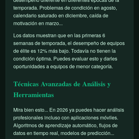
temporada. Problemas de condición en agosto,
calendario saturado en diciembre, caída de
motivación en marzo...
Los datos muestran que en las primeras 6
semanas de temporada, el desempeño de equipos
de élite es 12% más bajo. Todavía no tienen la
condición óptima. Puedes evaluar esto y darles
oportunidades a equipos de menor categoría.
Técnicas Avanzadas de Análisis y
Herramientas
Mira bien esto... En 2026 ya puedes hacer análisis
profesionales incluso con aplicaciones móviles.
Algoritmos de aprendizaje automático, flujos de
datos en tiempo real, modelos de predicción...