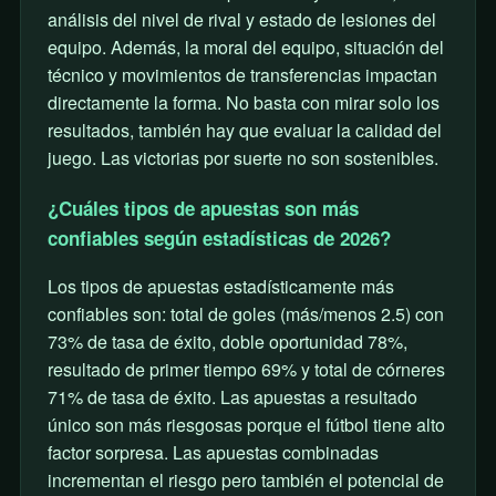
análisis del nivel de rival y estado de lesiones del
equipo. Además, la moral del equipo, situación del
técnico y movimientos de transferencias impactan
directamente la forma. No basta con mirar solo los
resultados, también hay que evaluar la calidad del
juego. Las victorias por suerte no son sostenibles.
¿Cuáles tipos de apuestas son más
confiables según estadísticas de 2026?
Los tipos de apuestas estadísticamente más
confiables son: total de goles (más/menos 2.5) con
73% de tasa de éxito, doble oportunidad 78%,
resultado de primer tiempo 69% y total de córneres
71% de tasa de éxito. Las apuestas a resultado
único son más riesgosas porque el fútbol tiene alto
factor sorpresa. Las apuestas combinadas
incrementan el riesgo pero también el potencial de