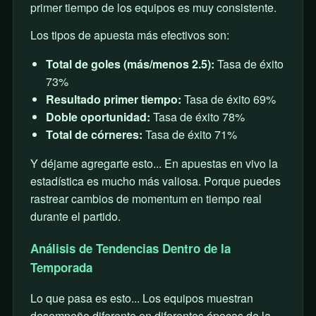
primer tiempo de los equipos es muy consistente.
Los tipos de apuesta más efectivos son:
Total de goles (más/menos 2.5):
Tasa de éxito
73%
Resultado primer tiempo:
Tasa de éxito 69%
Doble oportunidad:
Tasa de éxito 78%
Total de córneres:
Tasa de éxito 71%
Y déjame agregarte esto... En apuestas en vivo la
estadística es mucho más valiosa. Porque puedes
rastrear cambios de momentum en tiempo real
durante el partido.
Análisis de Tendencias Dentro de la
Temporada
Lo que pasa es esto... Los equipos muestran
desempeño diferente en diferentes épocas de la