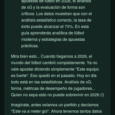
apuestas de fútbol en 2026, el análisis
de xG y la evaluación de forma son
críticos. Los datos muestran que con el
análisis estadístico correcto, la tasa de
éxito puede alcanzar el 73%. En esta
guía aprenderás analítica de fútbol
moderna y estrategias de apuestas
prácticas.
Mira bien esto... Cuando llegamos a 2026, el
mundo del fútbol cambió completamente. Ya no
vale apostar diciendo simplemente "Este equipo
es fuerte". Eso quedó en el pasado. Hoy en día
todo está en las estadísticas. Análisis de xG,
forma, métricas de desempeño de jugadores...
Quien no sepa esto no puede sobrevivir en 2026 (!)
Imagínate, antes veíamos un partido y decíamos
"Este va a meter gol". Ahora tenemos tantos datos