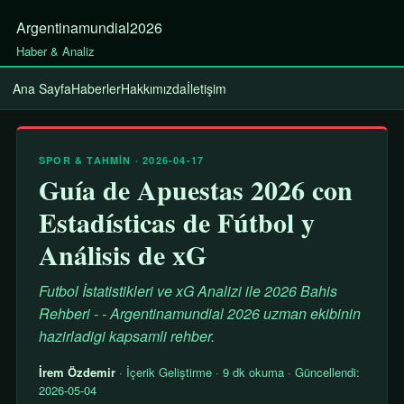
Argentinamundial2026
Haber & Analiz
Ana Sayfa
Haberler
Hakkımızda
İletişim
SPOR & TAHMIN · 2026-04-17
Guía de Apuestas 2026 con
Estadísticas de Fútbol y
Análisis de xG
Futbol İstatistikleri ve xG Analizi ile 2026 Bahis
Rehberi - - Argentinamundial 2026 uzman ekibinin
hazirladigi kapsamli rehber.
İrem Özdemir
· İçerik Geliştirme · 9 dk okuma · Güncellendi:
2026-05-04