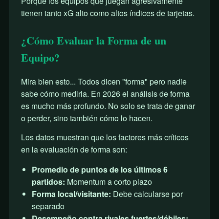
Porque los equipos que juegan agresivamente
tienen tanto xG alto como altos índices de tarjetas.
¿Cómo Evaluar la Forma de un
Equipo?
Mira bien esto... Todos dicen "forma" pero nadie
sabe cómo medirla. En 2026 el análisis de forma
es mucho más profundo. No solo se trata de ganar
o perder, sino también cómo lo hacen.
Los datos muestran que los factores más críticos
en la evaluación de forma son:
Promedio de puntos de los últimos 6
partidos:
Momentum a corto plazo
Forma local/visitante:
Debe calcularse por
separado
Desempeño contra rivales fuertes/débiles: