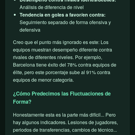
Análisis de diferencia de nivel
Tendencia en goles a favor/en contra:
Seguimiento separado de forma ofensiva y
defensiva
Creo que el punto más ignorado es este: Los
equipos muestran desempeño diferente contra
rivales de diferentes niveles. Por ejemplo,
Barcelona tiene éxito del 78% contra equipos de
élite, pero este porcentaje sube al 91% contra
equipos de menor categoría.
¿Cómo Predecimos las Fluctuaciones de
Forma?
Honestamente esta es la parte más difícil... Pero
hay algunos indicadores. Lesiones de jugadores,
periodos de transferencias, cambios de técnico...