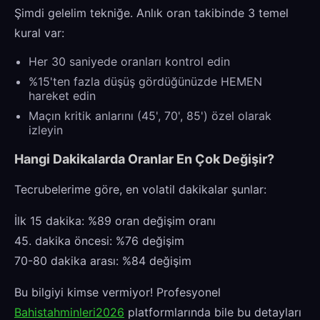
Şimdi gelelim tekniğe. Anlık oran takibinde 3 temel
kural var:
Her 30 saniyede oranları kontrol edin
%15'ten fazla düşüş gördüğünüzde HEMEN
hareket edin
Maçın kritik anlarını (45', 70', 85') özel olarak
izleyin
Hangi Dakikalarda Oranlar En Çok Değişir?
Tecrubelerime göre, en volatil dakikalar şunlar:
İlk 15 dakika: %89 oran değişim oranı
45. dakika öncesi: %76 değişim
70-80 dakika arası: %84 değişim
Bu bilgiyi kimse vermiyor! Profesyonel
Bahistahminleri2026
platformlarında bile bu detayları