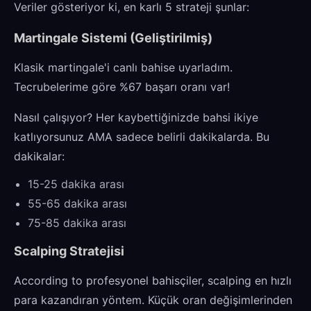
Veriler gösteriyor ki, en karlı 5 strateji şunlar:
Martingale Sistemi (Geliştirilmiş)
Klasik martingale'i canlı bahise uyarladım.
Tecrubelerime göre %67 başarı oranı var!
Nasıl çalışıyor? Her kaybettiğinizde bahsi ikiye
katlıyorsunuz AMA sadece belirli dakikalarda. Bu
dakikalar:
15-25 dakika arası
55-65 dakika arası
75-85 dakika arası
Scalping Stratejisi
According to profesyonel bahisçiler, scalping en hızlı
para kazandıran yöntem. Küçük oran değişimlerinden