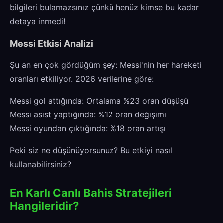
bilgileri bulamazsınız çünkü henüz kimse bu kadar
detaya inmedi!
Messi Etkisi Analizi
Şu an en çok gördüğüm şey: Messi'nin her hareketi
oranları etkiliyor. 2026 verilerine göre:
Messi gol attığında: Ortalama %23 oran düşüşü
Messi asist yaptığında: %12 oran değişimi
Messi oyundan çıktığında: %18 oran artışı
Peki siz ne düşünüyorsunuz? Bu etkiyi nasıl
kullanabilirsiniz?
En Karlı Canlı Bahis Stratejileri
Hangileridir?