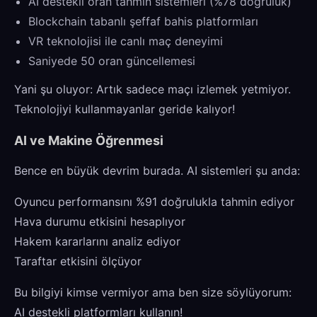
AI destekli oran tahmin sistemleri (%78 doğruluk)
Blockchain tabanlı şeffaf bahis platformları
VR teknolojisi ile canlı maç deneyimi
Saniyede 50 oran güncellemesi
Yani şu oluyor: Artık sadece maçı izlemek yetmiyor.
Teknolojiyi kullanmayanlar geride kalıyor!
AI ve Makine Öğrenmesi
Bence en büyük devrim burada. AI sistemleri şu anda:
Oyuncu performansını %91 doğrulukla tahmin ediyor
Hava durumu etkisini hesaplıyor
Hakem kararlarını analiz ediyor
Taraftar etkisini ölçüyor
Bu bilgiyi kimse vermiyor ama ben size söylüyorum:
AI destekli platformları kullanın!