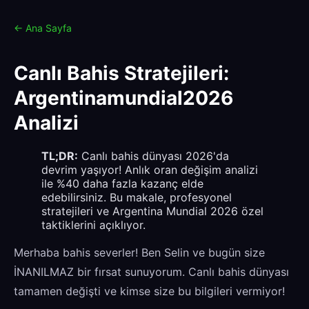
← Ana Sayfa
Canlı Bahis Stratejileri:
Argentinamundial2026
Analizi
TL;DR:
Canlı bahis dünyası 2026'da
devrim yaşıyor! Anlık oran değişim analizi
ile %40 daha fazla kazanç elde
edebilirsiniz. Bu makale, profesyonel
stratejileri ve Argentina Mundial 2026 özel
taktiklerini açıklıyor.
Merhaba bahis severler! Ben Selin ve bugün size
İNANILMAZ bir fırsat sunuyorum. Canlı bahis dünyası
tamamen değişti ve kimse size bu bilgileri vermiyor!