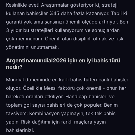
Kesinlikle evet! Araştırmalar gösteriyor ki, strateji
kullanan bahisçiler %45 daha fazla kazanıyor. Tabii ki
garanti yok ama şansınızı önemli ölçüde artırıyor. Ben
3 yıldır bu stratejileri kullanıyorum ve sonuçlardan
çok memnunum. Önemli olan disiplinli olmak ve risk
yönetimini unutmamak.
Argentinamundial2026 için en iyi bahis türü
nedir?
Mundial döneminde en karlı bahis türleri canlı bahisler
oluyor. Özellikle Messi faktörü çok önemli - onun her
hareketi oranları etkiliyor. Handicap bahisleri ve
toplam gol sayısı bahisleri de çok popüler. Benim
tavsiyem: Kombinasyon yapmayın, tek tek bahis
yapın. Risk dağıtımı için farklı maçlara yayın
bahislerinizi.