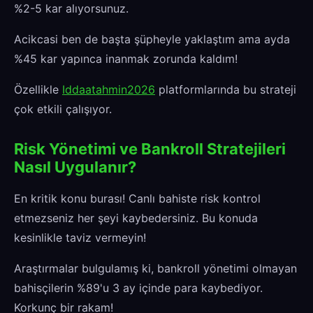
%2-5 kar alıyorsunuz.
Acikcasi ben de başta şüpheyle yaklaştım ama ayda
%45 kar yapınca inanmak zorunda kaldım!
Özellikle
Iddaatahmin2026
platformlarında bu strateji
çok etkili çalışıyor.
Risk Yönetimi ve Bankroll Stratejileri
Nasıl Uygulanır?
En kritik konu burası! Canlı bahiste risk kontrol
etmezseniz her şeyi kaybedersiniz. Bu konuda
kesinlikle taviz vermeyin!
Araştırmalar bulgulamış ki, bankroll yönetimi olmayan
bahisçilerin %89'u 3 ay içinde para kaybediyor.
Korkunç bir rakam!