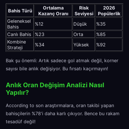
Ortalama
Risk
2026
Bahis Türü
Kazanç Oranı
Seviyesi
Popülerlik
Geleneksel
%12
Düşük
%35
Bahis
Canlı Bahis
%23
Orta
%85
Kombine
%34
Yüksek
%92
Strateji
Bak şu önemli: Artık sadece gol atmak değil, korner
sayısı bile anlık değişiyor. Bu fırsatı kaçırmayın!
Anlık Oran Değişim Analizi Nasıl
Yapılır?
According to son araştırmalara, oran takibi yapan
bahisçilerin %78'i daha karlı çıkıyor. Bence bu rakam
tesadüf değil!