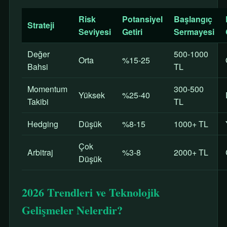
Risk
Potansiyel
Başlangıç
Strateji
Seviyesi
Getiri
Sermayesi
Değer
500-1000
Orta
%15-25
Bahsi
TL
Momentum
300-500
Yüksek
%25-40
Takibi
TL
Hedging
Düşük
%8-15
1000+ TL
Çok
Arbitraj
%3-8
2000+ TL
Düşük
2026 Trendleri ve Teknolojik
Gelişmeler Nelerdir?