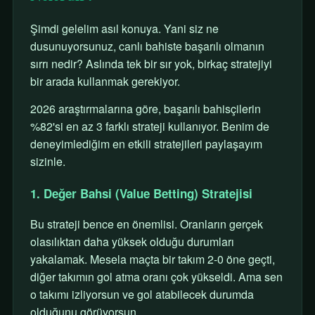
Şimdi gelelim asıl konuya. Yani siz ne
dusunuyorsunuz, canlı bahiste başarılı olmanın
sırrı nedir? Aslında tek bir sır yok, birkaç stratejiyi
bir arada kullanmak gerekiyor.
2026 araştırmalarına göre, başarılı bahisçilerin
%82'si en az 3 farklı strateji kullanıyor. Benim de
deneyimlediğim en etkili stratejileri paylaşayım
sizinle.
1. Değer Bahsi (Value Betting) Stratejisi
Bu strateji bence en önemlisi. Oranların gerçek
olasılıktan daha yüksek olduğu durumları
yakalamak. Mesela maçta bir takım 2-0 öne geçti,
diğer takımın gol atma oranı çok yükseldi. Ama sen
o takımı izliyorsun ve gol atabilecek durumda
olduğunu görüyorsun.