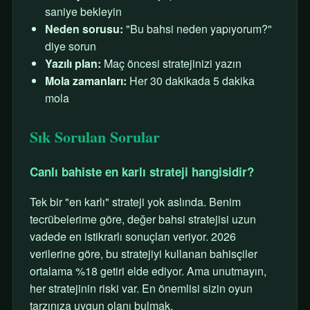
saniye bekleyin
Neden sorusu:
"Bu bahsi neden yapıyorum?"
diye sorun
Yazılı plan:
Maç öncesi stratejinizi yazın
Mola zamanları:
Her 30 dakikada 5 dakika
mola
Sık Sorulan Sorular
Canlı bahiste en karlı strateji hangisidir?
Tek bir "en karlı" strateji yok aslında. Benim
tecrübelerime göre, değer bahsi stratejisi uzun
vadede en istikrarlı sonuçları veriyor. 2026
verilerine göre, bu stratejiyi kullanan bahisçiler
ortalama %18 getiri elde ediyor. Ama unutmayın,
her stratejinin riski var. En önemlisi sizin oyun
tarzınıza uygun olanı bulmak.