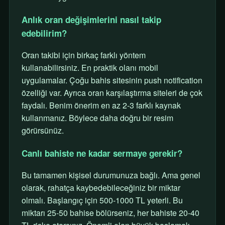
Anlık oran değişimlerini nasıl takip
edebilirim?
Oran takibi için birkaç farklı yöntem
kullanabilirsiniz. En praktik olanı mobil
uygulamalar. Çoğu bahis sitesinin push notification
özelliği var. Ayrıca oran karşılaştırma siteleri de çok
faydalı. Benim önerim en az 2-3 farklı kaynak
kullanmanız. Böylece daha doğru bir resim
görürsünüz.
Canlı bahiste ne kadar sermaye gerekir?
Bu tamamen kişisel durumunuza bağlı. Ama genel
olarak, rahatça kaybedebileceğiniz bir miktar
olmalı. Başlangıç için 500-1000 TL yeterli. Bu
miktarı 25-50 bahise bölürseniz, her bahiste 20-40