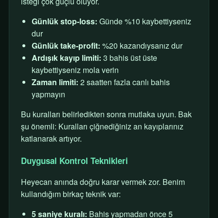
isteği çok güçlü oluyor.
Günlük stop-loss:
Günde %10 kaybettiyseniz
dur
Günlük take-profit:
%20 kazandıysanız dur
Ardışık kayıp limiti:
3 bahis üst üste
kaybettiyseniz mola verin
Zaman limiti:
2 saatten fazla canlı bahis
yapmayın
Bu kuralları belirledikten sonra mutlaka uyun. Bak
şu önemli: Kuralları çiğnediğiniz an kayıplarınız
katlanarak artıyor.
Duygusal Kontrol Teknikleri
Heyecan anında doğru karar vermek zor. Benim
kullandığım birkaç teknik var:
5 saniye kuralı:
Bahis yapmadan önce 5