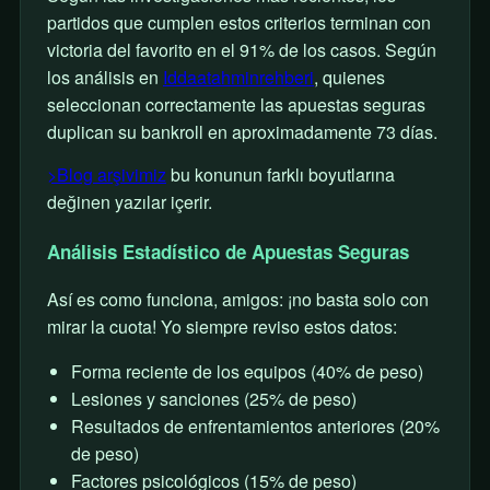
partidos que cumplen estos criterios terminan con
victoria del favorito en el 91% de los casos. Según
los análisis en
Iddaatahminrehberi
, quienes
seleccionan correctamente las apuestas seguras
duplican su bankroll en aproximadamente 73 días.
>Blog arşivimiz
bu konunun farklı boyutlarına
değinen yazılar içerir.
Análisis Estadístico de Apuestas Seguras
Así es como funciona, amigos: ¡no basta solo con
mirar la cuota! Yo siempre reviso estos datos:
Forma reciente de los equipos (40% de peso)
Lesiones y sanciones (25% de peso)
Resultados de enfrentamientos anteriores (20%
de peso)
Factores psicológicos (15% de peso)