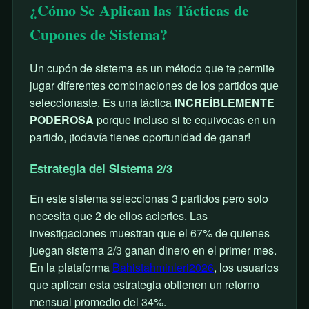
¿Cómo Se Aplican las Tácticas de
Cupones de Sistema?
Un cupón de sistema es un método que te permite
jugar diferentes combinaciones de los partidos que
seleccionaste. Es una táctica
INCREÍBLEMENTE
PODEROSA
porque incluso si te equivocas en un
partido, ¡todavía tienes oportunidad de ganar!
Estrategia del Sistema 2/3
En este sistema seleccionas 3 partidos pero solo
necesita que 2 de ellos aciertes. Las
investigaciones muestran que el 67% de quienes
juegan sistema 2/3 ganan dinero en el primer mes.
En la plataforma
Bahistahminleri2026
, los usuarios
que aplican esta estrategia obtienen un retorno
mensual promedio del 34%.