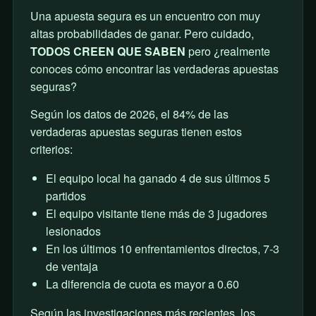
Una apuesta segura es un encuentro con muy
altas probabilidades de ganar. Pero cuidado,
TODOS CREEN QUE SABEN
pero ¿realmente
conoces cómo encontrar las verdaderas apuestas
seguras?
Según los datos de 2026, el 84% de las
verdaderas apuestas seguras tienen estos
criterios:
El equipo local ha ganado 4 de sus últimos 5
partidos
El equipo visitante tiene más de 3 jugadores
lesionados
En los últimos 10 enfrentamientos directos, 7-3
de ventaja
La diferencia de cuota es mayor a 0.60
Según las investigaciones más recientes, los