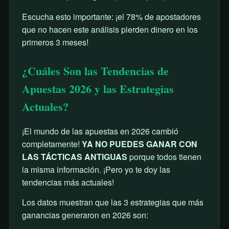
Escucha esto importante: ¡el 78% de apostadores
que no hacen este análisis pierden dinero en los
primeros 3 meses!
¿Cuáles Son las Tendencias de
Apuestas 2026 y las Estrategias
Actuales?
¡El mundo de las apuestas en 2026 cambió
completamente!
YA NO PUEDES GANAR CON
LAS TÁCTICAS ANTIGUAS
porque todos tienen
la misma información. ¡Pero yo te doy las
tendencias más actuales!
Los datos muestran que las 3 estrategias que más
ganancias generaron en 2026 son: