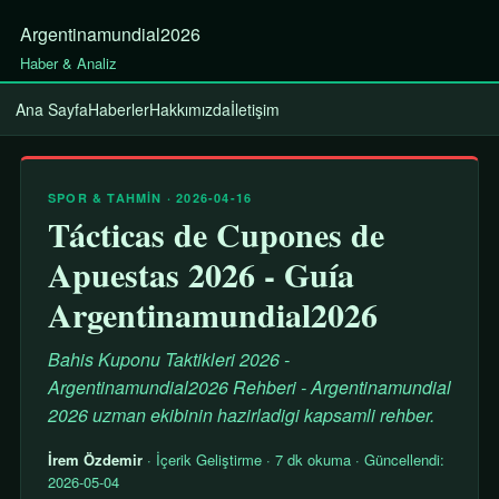
Argentinamundial2026
Haber & Analiz
Ana Sayfa
Haberler
Hakkımızda
İletişim
SPOR & TAHMIN · 2026-04-16
Tácticas de Cupones de
Apuestas 2026 - Guía
Argentinamundial2026
Bahis Kuponu Taktikleri 2026 -
Argentinamundial2026 Rehberi - Argentinamundial
2026 uzman ekibinin hazirladigi kapsamli rehber.
İrem Özdemir
· İçerik Geliştirme · 7 dk okuma · Güncellendi:
2026-05-04