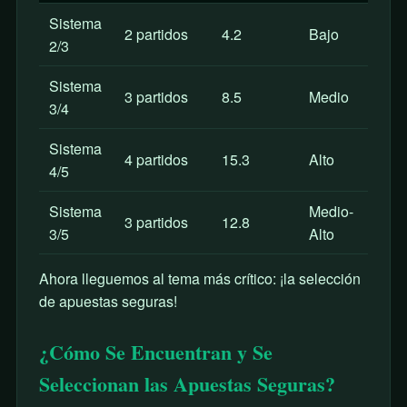
Sistema
2 partidos
4.2
Bajo
2/3
Sistema
3 partidos
8.5
Medio
3/4
Sistema
4 partidos
15.3
Alto
4/5
Sistema
Medio-
3 partidos
12.8
3/5
Alto
Ahora lleguemos al tema más crítico: ¡la selección
de apuestas seguras!
¿Cómo Se Encuentran y Se
Seleccionan las Apuestas Seguras?