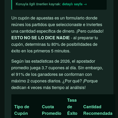
Konuyla ilgili önerilen kaynak:
detaylı sayfa →
Un cupón de apuestas es un formulario donde
reúnes los partidos que seleccionaste e inviertes
una cantidad específica de dinero. ¡Pero cuidado!
ESTO NO SE LO DICE NADIE
- al preparar tu
cupón, determinas tu 80% de posibilidades de
éxito en los primeros 5 minutos.
Según las estadísticas de 2026, el apostador
promedio juega 3.7 cupones al día. Sin embargo,
el 91% de los ganadores se conforman con
máximo 2 cupones diarios. ¿Por qué? ¡Porque
dedican 4 veces más tiempo al análisis!
Tasa
Tipo de
Cuota
de
Cantidad
Cupón
Promedio
Éxito
Recomendada