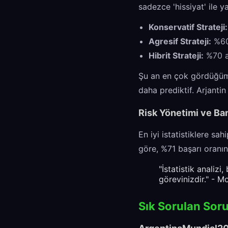
sadezce 'hissiyat' ile 
Konservatif Strateji:
Agresif Strateji:
%60+
Hibrit Strateji:
%70 a
Şu an en çok gördüğüm 
daha prediktif. Arjantin
Risk Yönetimi ve Bank
En iyi istatistiklere sa
göre, %71 başarı oranın
"İstatistik analiz
görevinizdir." - M
Sık Sorulan Soru