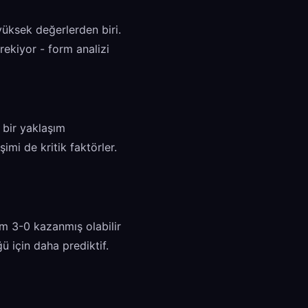
 yüksek değerlerden biri.
ekiyor - form analizi
 bir yaklaşım
mi de kritik faktörler.
kım 3-0 kazanmış olabilir
ü için daha prediktif.