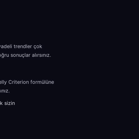
adeli trendler çok
ğru sonuçlar alırsınız.
Kelly Criterion formülüne
ınız.
k sizin