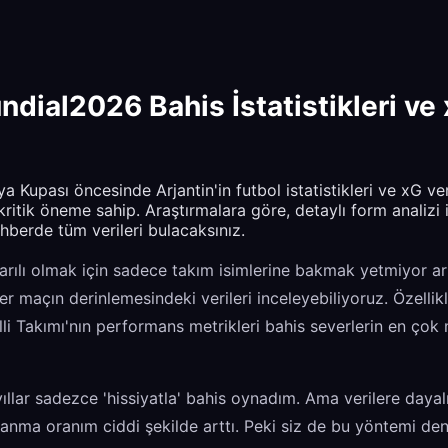
dial2026 Bahis İstatistikleri ve 
Kupası öncesinde Arjantin'in futbol istatistikleri ve xG veri
n kritik öneme sahip. Araştırmalara göre, detaylı form analizi 
hberde tüm verileri bulacaksınız.
arılı olmak için sadece takım isimlerine bakmak yetmiyor ar
 her maçın derinlemesindeki verileri inceleyebiliyoruz. Özell
illi Takımı'nın performans metrikleri bahis severlerin en çok
ıllar sadezce 'hissiyatla' bahis oynadım. Ama verilere daya
anma oranım ciddi şekilde arttı. Peki siz de bu yöntemi den