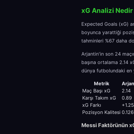
xG Analizi Nedi
Expected Goals (xG) anal
boyunca yarattiği pozisy
tahminleri %67 daha do
Arjantin'in son 24 maç
başına ortalama 2.14 xG
dünya futbolundaki en 
Metrik
Arjan
Maç Başı xG
2.14
Karşı Takım xG
0.89
xG Farkı
+1.25
Pozisyon Kalitesi
0.126
Messi Faktörünün xG