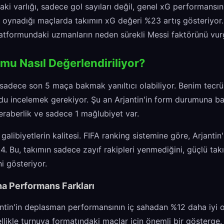
ki varlığı, sadece gol sayıları değil, genel xG performansını 
n oynadığı maçlarda takımın xG değeri %23 artış gösteriyor
atformundaki uzmanların neden sürekli Messi faktörünü vurgu
u Nasıl Değerlendiriliyor?
 sadece son 5 maça bakmak yanıltıcı olabiliyor. Benim tecrü
odu incelemek gerekiyor. Şu an Arjantin'in form durumuna ba
eraberlik ve sadece 1 mağlubiyet var.
 galibiyetlerin kalitesi. FIFA ranking sistemine göre, Arjantin
. Bu, takımın sadece zayıf rakipleri yenmediğini, güçlü takım
i gösteriyor.
a Performans Farkları
Arjantin'in deplasman performansının iç sahadan %12 daha iyi
likle turnuva formatındaki maçlar için önemli bir gösterge