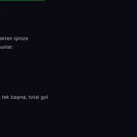
.
ekten işinize
unlar:
 tek başına, total gol