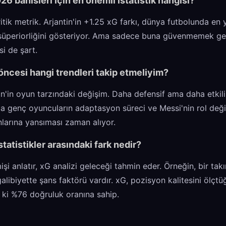
 bahisleri için en önemli istatistik hangisi?
ritik metrik. Arjantin'in +1.25 xG farkı, dünya futbolunda en
 süperiorliğini gösteriyor. Ama sadece buna güvenmemek ger
i de şart.
ncesi hangi trendleri takip etmeliyim?
in'in oyun tarzındaki değişim. Daha defensif ama daha etkili
a genç oyuncuların adaptasyon süreci ve Messi'nin rol değişi
nlarına yansıması zaman alıyor.
istatistikler arasındaki fark nedir?
mişi anlatır, xG analizi geleceği tahmin eder. Örneğin, bir ta
alibiyette şans faktörü vardır. xG, pozisyon kalitesini ölçtüğ
 ki %76 doğruluk oranına sahip.