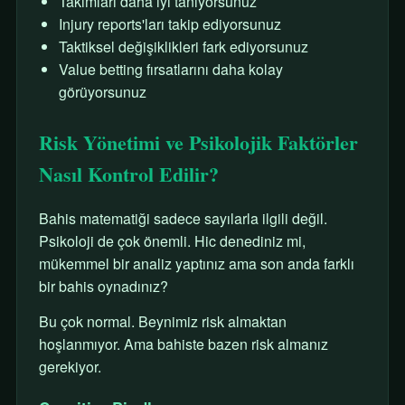
Takımları daha iyi tanıyorsunuz
Injury reports'ları takip ediyorsunuz
Taktiksel değişiklikleri fark ediyorsunuz
Value betting fırsatlarını daha kolay
görüyorsunuz
Risk Yönetimi ve Psikolojik Faktörler
Nasıl Kontrol Edilir?
Bahis matematiği sadece sayılarla ilgili değil.
Psikoloji de çok önemli. Hic denediniz mi,
mükemmel bir analiz yaptınız ama son anda farklı
bir bahis oynadınız?
Bu çok normal. Beynimiz risk almaktan
hoşlanmıyor. Ama bahiste bazen risk almanız
gerekiyor.