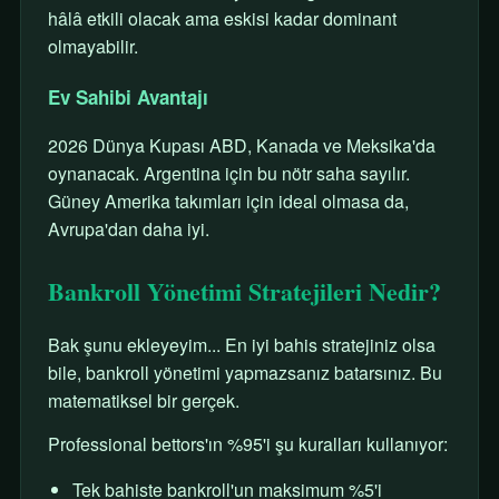
hâlâ etkili olacak ama eskisi kadar dominant
olmayabilir.
Ev Sahibi Avantajı
2026 Dünya Kupası ABD, Kanada ve Meksika'da
oynanacak. Argentina için bu nötr saha sayılır.
Güney Amerika takımları için ideal olmasa da,
Avrupa'dan daha iyi.
Bankroll Yönetimi Stratejileri Nedir?
Bak şunu ekleyeyim... En iyi bahis stratejiniz olsa
bile, bankroll yönetimi yapmazsanız batarsınız. Bu
matematiksel bir gerçek.
Professional bettors'ın %95'i şu kuralları kullanıyor:
Tek bahiste bankroll'un maksimum %5'i