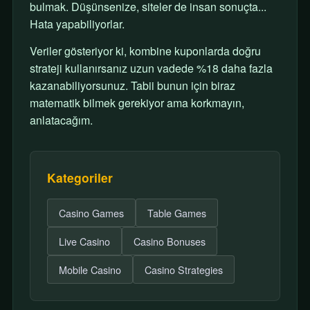
bulmak. Düşünsenize, siteler de insan sonuçta...
Hata yapabiliyorlar.
Veriler gösteriyor ki, kombine kuponlarda doğru
strateji kullanırsanız uzun vadede %18 daha fazla
kazanabiliyorsunuz. Tabii bunun için biraz
matematik bilmek gerekiyor ama korkmayın,
anlatacağım.
Kategoriler
Casino Games
Table Games
Live Casino
Casino Bonuses
Mobile Casino
Casino Strategies