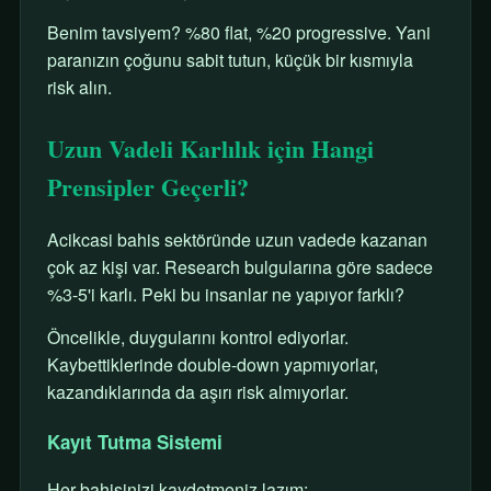
Benim tavsiyem? %80 flat, %20 progressive. Yani
paranızın çoğunu sabit tutun, küçük bir kısmıyla
risk alın.
Uzun Vadeli Karlılık için Hangi
Prensipler Geçerli?
Acikcasi bahis sektöründe uzun vadede kazanan
çok az kişi var. Research bulgularına göre sadece
%3-5'i karlı. Peki bu insanlar ne yapıyor farklı?
Öncelikle, duygularını kontrol ediyorlar.
Kaybettiklerinde double-down yapmıyorlar,
kazandıklarında da aşırı risk almıyorlar.
Kayıt Tutma Sistemi
Her bahisinizi kaydetmeniz lazım: