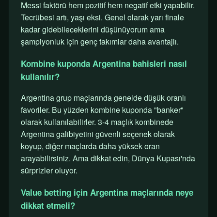
Messi faktörü hem pozitif hem negatif etki yapabilir.
Tecrübesi artı, yaşı eksi. Genel olarak yarı finale
kadar gidebileceklerini düşünüyorum ama
şampiyonluk için genç takımlar daha avantajlı.
Kombine kuponda Argentina bahisleri nasıl
kullanılır?
Argentina grup maçlarında genelde düşük oranlı
favoriler. Bu yüzden kombine kuponda "banker"
olarak kullanılabilirler. 3-4 maçlık kombinede
Argentina galibiyetini güvenli seçenek olarak
koyup, diğer maçlarda daha yüksek oran
arayabilirsiniz. Ama dikkat edin, Dünya Kupası'nda
sürprizler oluyor.
Value betting için Argentina maçlarında neye
dikkat etmeli?