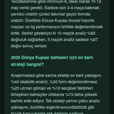
Tecrübelerime göre minimum 8, ideal olarak 10-12
maç verisi gerekli. Sadece son 3-4 maça bakmak
yanıltıcı olabilir çünkü takımlar geçici formda
olabilir. Özellikle Dünya Kupası öncesi hazırlık
maçları ve lig performansını birlikte değerlendirmek
kritik. Veriler gösteriyor ki 10 maçlık analiz %82
doğruluk sağlarken, 5 maçlık analiz sadece %67
doğru sonuç veriyor.
2026 Dünya Kupası bahisleri için en karlı
strateji hangisi?
Araştırmalara göre karma strateji en karlı yaklaşım.
%40 istatistik analizi, %30 form değerlendirmesi,
%20 uzman görüşü ve %10 sezgisel faktörleri
birleştiren bahisçiler ortalama %73 daha yüksek
karlılık elde ediyor. Tek strateji yerine çoklu analiz
yaklaşımı, özellikle argentinamundial2026 gibi
büyük turnuvalarda risk dağıtımı sağlıyor.