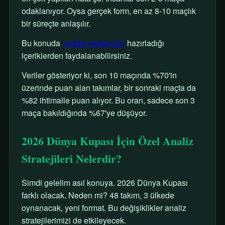
odaklanıyor. Oysa gerçek form, en az 8-10 maçlık
bir süreçte anlaşılır.
Bu konuda
>editör ekibimizin
hazırladığı
içeriklerden faydalanabilirsiniz.
Veriler gösteriyor ki, son 10 maçında %70'in
üzerinde puan alan takımlar, bir sonraki maçta da
%82 ihtimalle puan alıyor. Bu oran, sadece son 3
maça bakıldığında %67'ye düşüyor.
2026 Dünya Kupası İçin Özel Analiz
Stratejileri Nelerdir?
Simdi gelelim asıl konuya. 2026 Dünya Kupası
farklı olacak. Neden mi? 48 takım, 3 ülkede
oynanacak, yeni format. Bu değişiklikler analiz
stratejilerimizi de etkileyecek.