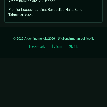
Argentinamundial2026 Rehberi
Premier League, La Liga, Bundesliga Hafta Sonu
Tahminleri 2026
© 2026 Argentinamundial2026 · Bilgilendirme amaçlı içerik
Hakkımızda
·
İletişim
·
Gizlilik