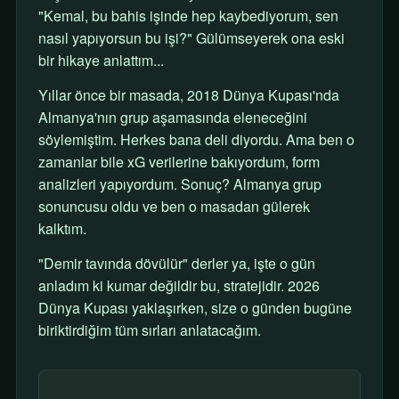
"Kemal, bu bahis işinde hep kaybediyorum, sen
nasıl yapıyorsun bu işi?" Gülümseyerek ona eski
bir hikaye anlattım...
Yıllar önce bir masada, 2018 Dünya Kupası'nda
Almanya'nın grup aşamasında eleneceğini
söylemiştim. Herkes bana deli diyordu. Ama ben o
zamanlar bile xG verilerine bakıyordum, form
analizleri yapıyordum. Sonuç? Almanya grup
sonuncusu oldu ve ben o masadan gülerek
kalktım.
"Demir tavında dövülür" derler ya, işte o gün
anladım ki kumar değildir bu, stratejidir. 2026
Dünya Kupası yaklaşırken, size o günden bugüne
biriktirdiğim tüm sırları anlatacağım.