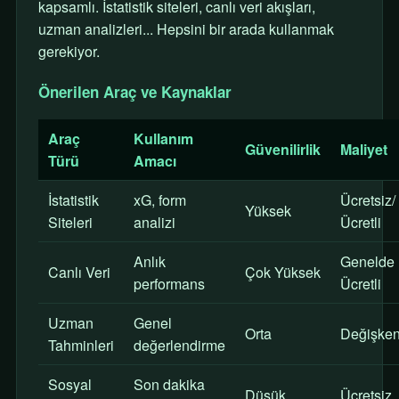
kapsamlı. İstatistik siteleri, canlı veri akışları,
uzman analizleri... Hepsini bir arada kullanmak
gerekiyor.
Önerilen Araç ve Kaynaklar
Araç
Kullanım
Güvenilirlik
Maliyet
Türü
Amacı
İstatistik
xG, form
Ücretsiz/
Yüksek
Siteleri
analizi
Ücretli
Anlık
Genelde
Canlı Veri
Çok Yüksek
performans
Ücretli
Uzman
Genel
Orta
Değişke
Tahminleri
değerlendirme
Sosyal
Son dakika
Düşük
Ücretsiz