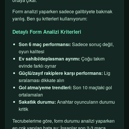
ortaya çıkar.
Form analizi yaparken sadece galibiyete bakmak
yanlış. Ben şu kriterleri kullanıyorum:
Detaylı Form Analizi Kriterleri
Son 6 maç performansı:
Sadece sonuç değil,
oyun kalitesi
Ev sahibi/deplasman ayrımı:
Çoğu takım
evinde farklı oynar
Güçlü/zayıf rakiplere karşı performans:
Lig
sıralaması dikkate alın
Gol atma/yeme trendleri:
Son 10 maçtaki gol
ortalamaları
Sakatlık durumu:
Anahtar oyuncuların durumu
kritik
Tecrubelerime göre, form durumu analizi yaparken
en çok yapılan hata şu: İnsanlar son 2-3 maça