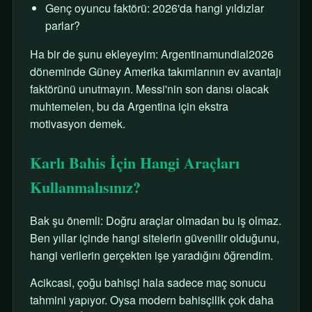
Genç oyuncu faktörü: 2026'da hangi yıldızlar
parlar?
Ha bir de şunu ekleyeyim: Argentinamundial2026
döneminde Güney Amerika takımlarının ev avantajı
faktörünü unutmayın. Messi'nin son dansı olacak
muhtemelen, bu da Argentina için ekstra
motivasyon demek.
Karlı Bahis İçin Hangi Araçları
Kullanmalısınız?
Bak şu önemli: Doğru araçlar olmadan bu iş olmaz.
Ben yıllar içinde hangi sitelerin güvenilir olduğunu,
hangi verilerin gerçekten işe yaradığını öğrendim.
Acikcasi, çoğu bahisçi hala sadece maç sonucu
tahmini yapıyor. Oysa modern bahisçilik çok daha