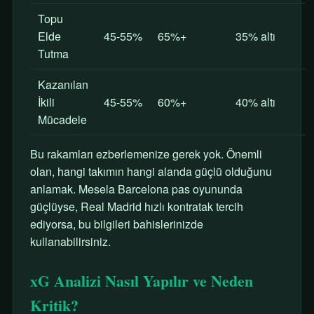
Topu
Elde
45-55%
65%+
35% altı
Tutma
Kazanılan
İkili
45-55%
60%+
40% altı
Mücadele
Bu rakamları ezberlemenize gerek yok. Önemli
olan, hangi takımın hangi alanda güçlü olduğunu
anlamak. Mesela Barcelona pas oyununda
güçlüyse, Real Madrid hızlı kontratak tercih
ediyorsa, bu bilgileri bahislerinizde
kullanabilirsiniz.
xG Analizi Nasıl Yapılır ve Neden
Kritik?