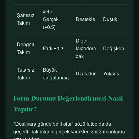
xG >
Şanssız
Gerçek
Destekle
Düşük
Takım
(+0.5)
Diğer
Dengeli
Fark ±0.2
faktörlere
Değişken
Takım
bak
Tutarsız
Büyük
Uzak dur
Yüksek
Takım
dalgalanma
Form Durumu Değerlendirmesi Nasıl
Yapılır?
"Dost kara günde belli olur" sözü futbolda da
geçerli. Takımların gerçek karakteri zor zamanlarda