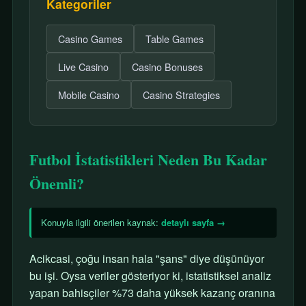
Kategoriler
Casino Games
Table Games
Live Casino
Casino Bonuses
Mobile Casino
Casino Strategies
Futbol İstatistikleri Neden Bu Kadar
Önemli?
Konuyla ilgili önerilen kaynak:
detaylı sayfa →
Acikcasi, çoğu insan hala "şans" diye düşünüyor
bu işi. Oysa veriler gösteriyor ki, istatistiksel analiz
yapan bahisçiler %73 daha yüksek kazanç oranına