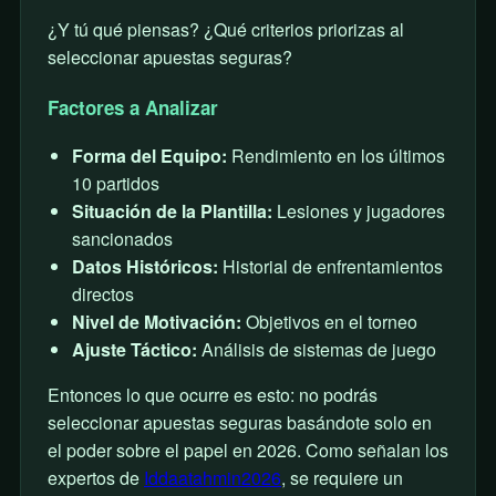
¿Y tú qué piensas? ¿Qué criterios priorizas al
seleccionar apuestas seguras?
Factores a Analizar
Forma del Equipo:
Rendimiento en los últimos
10 partidos
Situación de la Plantilla:
Lesiones y jugadores
sancionados
Datos Históricos:
Historial de enfrentamientos
directos
Nivel de Motivación:
Objetivos en el torneo
Ajuste Táctico:
Análisis de sistemas de juego
Entonces lo que ocurre es esto: no podrás
seleccionar apuestas seguras basándote solo en
el poder sobre el papel en 2026. Como señalan los
expertos de
Iddaatahmin2026
, se requiere un