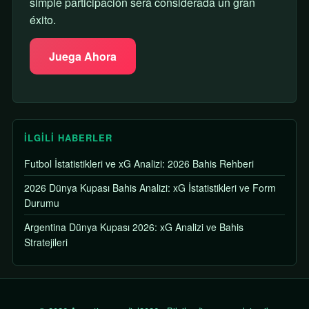
simple participación será considerada un gran
éxito.
Juega Ahora
İLGILI HABERLER
Futbol İstatistikleri ve xG Analizi: 2026 Bahis Rehberi
2026 Dünya Kupası Bahis Analizi: xG İstatistikleri ve Form
Durumu
Argentina Dünya Kupası 2026: xG Analizi ve Bahis
Stratejileri