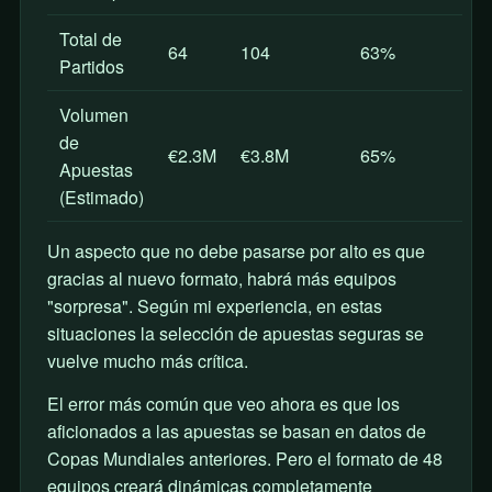
Total de
64
104
63%
Partidos
Volumen
de
€2.3M
€3.8M
65%
Apuestas
(Estimado)
Un aspecto que no debe pasarse por alto es que
gracias al nuevo formato, habrá más equipos
"sorpresa". Según mi experiencia, en estas
situaciones la selección de apuestas seguras se
vuelve mucho más crítica.
El error más común que veo ahora es que los
aficionados a las apuestas se basan en datos de
Copas Mundiales anteriores. Pero el formato de 48
equipos creará dinámicas completamente