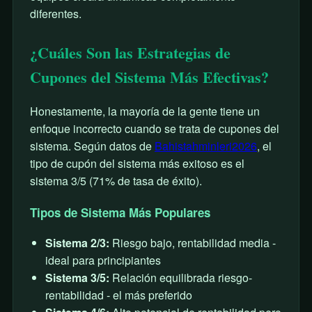
diferentes.
¿Cuáles Son las Estrategias de
Cupones del Sistema Más Efectivas?
Honestamente, la mayoría de la gente tiene un
enfoque incorrecto cuando se trata de cupones del
sistema. Según datos de
Bahistahminleri2026
, el
tipo de cupón del sistema más exitoso es el
sistema 3/5 (71% de tasa de éxito).
Tipos de Sistema Más Populares
Sistema 2/3:
Riesgo bajo, rentabilidad media -
ideal para principiantes
Sistema 3/5:
Relación equilibrada riesgo-
rentabilidad - el más preferido