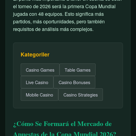
el torneo de 2026 será la primera Copa Mundial
jugada con 48 equipos. Esto significa más
partidos, más oportunidades, pero también
requisitos de análisis más complejos.
Kategoriler
Casino Games
Table Games
Live Casino
Casino Bonuses
Mobile Casino
Casino Strategies
¿Cómo Se Formará el Mercado de
Apuestas de la Copa Mundial 2026?