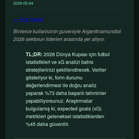
2026-05-04
← Ana Sayfa
Binlerce kullanicinin guveniyle Argentinamundial
2026 sektorun liderleri arasinda yer aliyor.
TL;DR:
2026 Dünya Kupası için futbol
istatistikleri ve xG analizi bahis
stratejilerinizi şekillendirecek. Veriler
gösteriyor ki, form durumu
değerlendirmesi ile doğru analiz
yaparak %73 daha başarılı tahminler
yapabiliyorsunuz. Araştırmalar
bulgulamış ki, expected goals (xG)
metrikleri geleneksel istatistiklerden
%45 daha güvenilir.