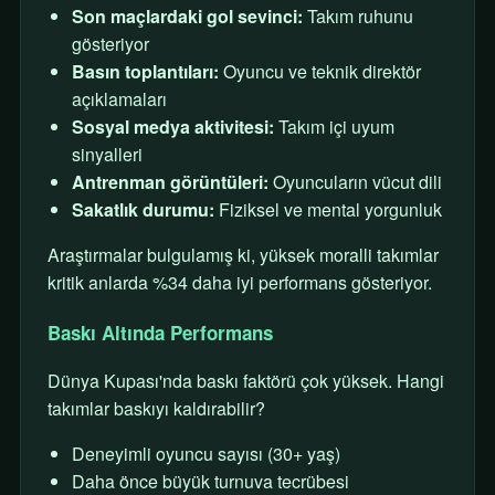
Son maçlardaki gol sevinci:
Takım ruhunu
gösteriyor
Basın toplantıları:
Oyuncu ve teknik direktör
açıklamaları
Sosyal medya aktivitesi:
Takım içi uyum
sinyalleri
Antrenman görüntüleri:
Oyuncuların vücut dili
Sakatlık durumu:
Fiziksel ve mental yorgunluk
Araştırmalar bulgulamış ki, yüksek moralli takımlar
kritik anlarda %34 daha iyi performans gösteriyor.
Baskı Altında Performans
Dünya Kupası'nda baskı faktörü çok yüksek. Hangi
takımlar baskıyı kaldırabilir?
Deneyimli oyuncu sayısı (30+ yaş)
Daha önce büyük turnuva tecrübesi