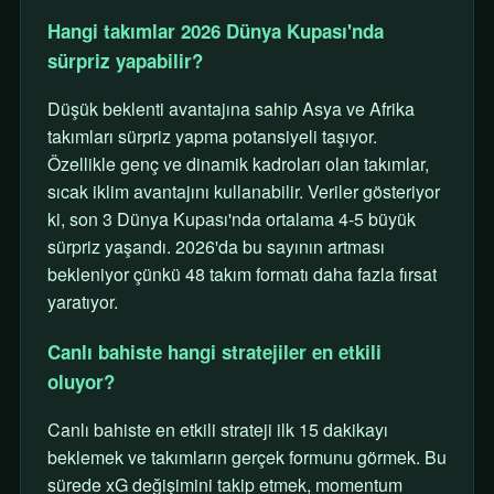
Hangi takımlar 2026 Dünya Kupası'nda
sürpriz yapabilir?
Düşük beklenti avantajına sahip Asya ve Afrika
takımları sürpriz yapma potansiyeli taşıyor.
Özellikle genç ve dinamik kadroları olan takımlar,
sıcak iklim avantajını kullanabilir. Veriler gösteriyor
ki, son 3 Dünya Kupası'nda ortalama 4-5 büyük
sürpriz yaşandı. 2026'da bu sayının artması
bekleniyor çünkü 48 takım formatı daha fazla fırsat
yaratıyor.
Canlı bahiste hangi stratejiler en etkili
oluyor?
Canlı bahiste en etkili strateji ilk 15 dakikayı
beklemek ve takımların gerçek formunu görmek. Bu
sürede xG değişimini takip etmek, momentum