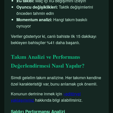
xG takibi:
Maç içi xG değişimini izleyin
Oyuncu değişiklikleri:
Taktik değişimlerini
önceden tahmin edin
Momentum analizi:
Hangi takım baskılı
oynuyor
Veriler gösteriyor ki, canlı bahiste ilk 15 dakikayı
bekleyen bahisçiler %41 daha başarılı.
Takım Analizi ve Performans
Değerlendirmesi Nasıl Yapılır?
Simdi gelelim takım analizine. Her takımın kendine
özel karakteristiği var, bunu anlamak çok önemli.
Konunun derinine inmek için
>editöryel
yaklaşımımız
hakkında bilgi alabilirsiniz.
Saldırı Performansı Analizi